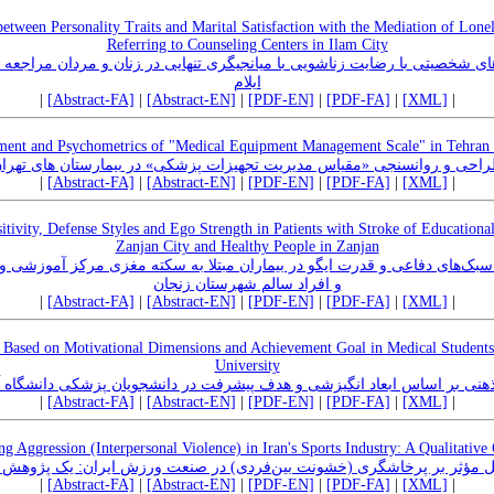
 between Personality Traits and Marital Satisfaction with the Mediation of Lo
Referring to Counseling Centers in Ilam City
ی شخصیتی با رضایت زناشویی با میانجیگری تنهایی در زنان و مردان مراجعه 
ایلام
|
[Abstract-FA]
|
[Abstract-EN]
|
[PDF-EN]
|
[PDF-FA]
|
[XML]
|
ent and Psychometrics of "Medical Equipment Management Scale" in Tehran 
احی و روانسنجی «مقیاس مدیریت تجهیزات پزشکی» در بیمارستان های تهرا
|
[Abstract-FA]
|
[Abstract-EN]
|
[PDF-EN]
|
[PDF-FA]
|
[XML]
|
tivity, Defense Styles and Ego Strength in Patients with Stroke of Educational
Zanjan City and Healthy People in Zanjan
بک‌های دفاعی و قدرت ایگو در بیماران مبتلا به سکته مغزی مرکز آموزشی 
و افراد سالم شهرستان زنجان
|
[Abstract-FA]
|
[Abstract-EN]
|
[PDF-EN]
|
[PDF-FA]
|
[XML]
|
ty Based on Motivational Dimensions and Achievement Goal in Medical Studen
University
نی بر اساس ابعاد انگیزشی و هدف پیشرفت در دانشجویان پزشکی دانشگاه آ
|
[Abstract-FA]
|
[Abstract-EN]
|
[PDF-EN]
|
[PDF-FA]
|
[XML]
|
ing Aggression (Interpersonal Violence) in Iran's Sports Industry: A Qualitati
 مؤثر بر پرخاشگری (خشونت بین‌فردی) در صنعت ورزش ایران: یک پژوهش کیف
|
[Abstract-FA]
|
[Abstract-EN]
|
[PDF-EN]
|
[PDF-FA]
|
[XML]
|