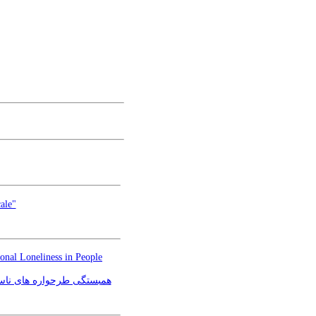
ale"
onal Loneliness in People
همبستگی طرحواره های ناساز