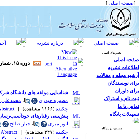
[
صفحه اصلی
]
بخش‌های اصلی
صفحه اصلی
دوره ۱۵، شماره ۳ - ( پاییز ۱۴۰۵ )
اطلاعات نشریه
آرشیو مجله و مقالات
برای نویسندگان
برای داوران
شناسایی مولفه های دانشگاه شرکتی 
ثبت نام و اشتراک
مطهره حیدری
،
محمدعلی ن
تماس با ما
چکیده
(۱۱۶۶ مشاهده)
|
bstract |
تسهیلات پایگاه
پیش‌بینی رفتارهای خودآسیب‌رسان 
انور میری
،
جبار صالح
جستجو در پایگاه
چکیده
(۳۴۷ مشاهده)
|
Abstract |