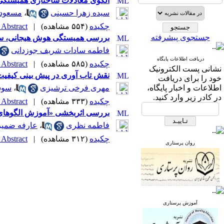
الگوی معادلات ساختاری همبستگی ب
سیده زهرا حسینی
،
مسعود 
چکیده
(۵۵۴ مشاهده)
|
Abstract |
جستجوی پیشرفته
بررسی همبستگی هوش هیجانی، سبک 
فاطمه سادات شریف جوزدانی
دریافت اطلاعات پایگاه
چکیده
(۵۸۵ مشاهده)
|
Abstract |
نشانی پست الکترونیک
نقش تاب آوری در پیش بینی کیفیت ز
خود را برای دریافت
اطلاعات و اخبار پایگاه،
مهری فرخی ترشیزی
،
سوس
در کادر زیر وارد کنید.
چکیده
(۳۳۳ مشاهده)
|
Abstract |
بررسی اثربخشی «آموزش الگوهای 
فاطمه نظری
،
عارفه ضمی
چکیده
(۳۱۲ مشاهده)
|
Abstract |
روان پرستاری
آموزش پرستاری