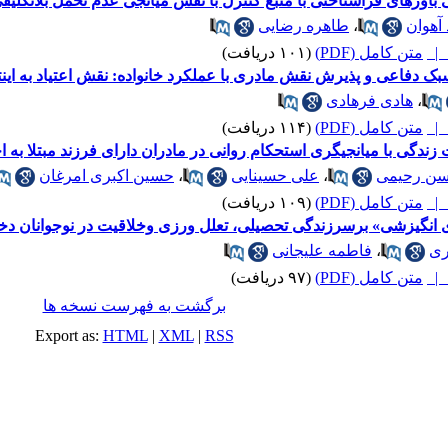
اورهای فراشناختی با منبع کنترل با نقش میانجی عدم تحمل بلاتکلیفی
آهوان
،
طاهره رضایی
متن کامل (PDF)
(۱۰۱ دریافت)
دفاعی و پذیرش نقش مادری با عملکرد خانواده: نقش اعتیاد به این
،
هادی فرهادی
متن کامل (PDF)
(۱۱۴ دریافت)
ندگی با میانجیگری استحکام روانی در مادران دارای فرزند مبتلا به 
ن رحیمی
،
علی حسینایی
،
حسین اکبری امرغان
متن کامل (PDF)
(۱۰۹ دریافت)
انگیزشی» برسرزندگی تحصیلی، تعلل ورزی وخلاقیت در نوجوانان دخ
ری
،
فاطمه علیجانی
متن کامل (PDF)
(۹۷ دریافت)
برگشت به فهرست نسخه ها
Export as:
HTML
|
XML
|
RSS