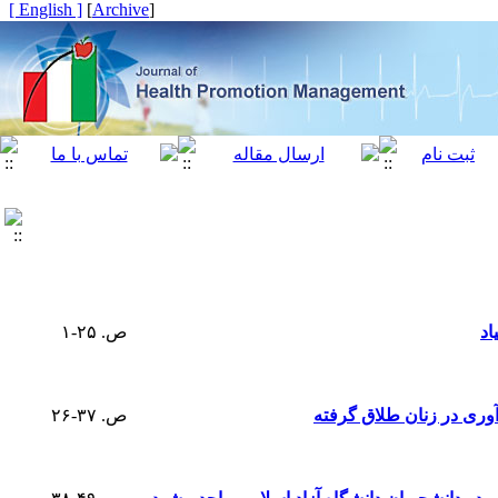
[ English ]
]
Archive
[
اد
ص. ۲۵-۱
آوری در زنان طلاق گرفته
ص. ۳۷-۲۶