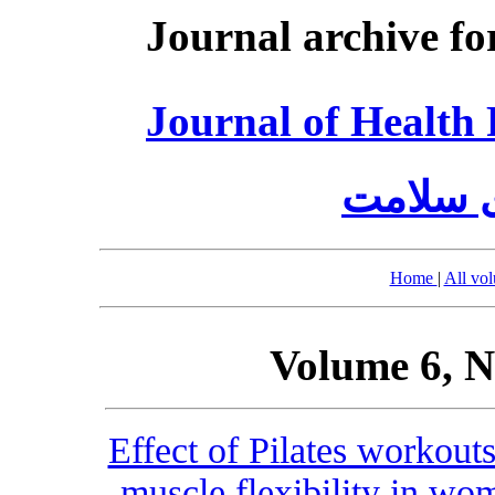
Journal archive fo
Journal of Healt
ی سلامت
Home
|
All vo
Volume 6, N
Effect of Pilates workouts
muscle flexibility in wo