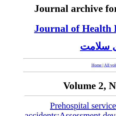
Journal archive fo
Journal of Healt
ی سلامت
Home
|
All vo
Volume 2, N
Prehospital service
accidents:Assessment dev