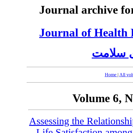
Journal archive fo
Journal of Healt
ی سلامت
Home
|
All vo
Volume 6, N
Assessing the Relationshi
Life Satisfaction amon