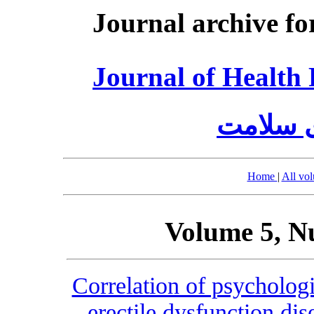
Journal archive fo
Journal of Healt
ی سلامت
Home
|
All vo
Volume 5, N
Correlation of psychologi
erectile dysfunction dis