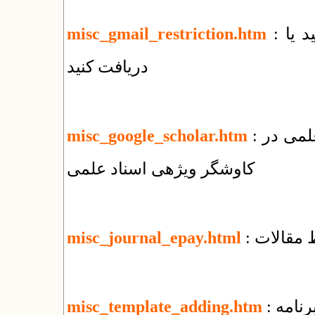
: چه فایل‌هایی را با جی‌میل نمی‌توانید بفرستید یا
misc_gmail_restriction.htm
دریافت کنید
: نحوه ثبت مقالات منتشر شده در پایگاههای علمی در
misc_google_scholar.htm
کاوشگر ویژهی اسناد علمی
 مقالات
misc_journal_epay.html
رنامه
misc_template_adding.htm