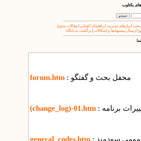
های یکتاوب
ست ابزارهای مدیریت
|
راهنمای الفبایی
|
مقالات متنوع
و
|
ارسال پیشنهادها و اشکالات
|
برگشت به پایگاه
ما
: محفل بحث و گفتگو
forum.htm
یرات برنامه
(change_log)-01.htm
عمومی سودمند
general_codes.htm