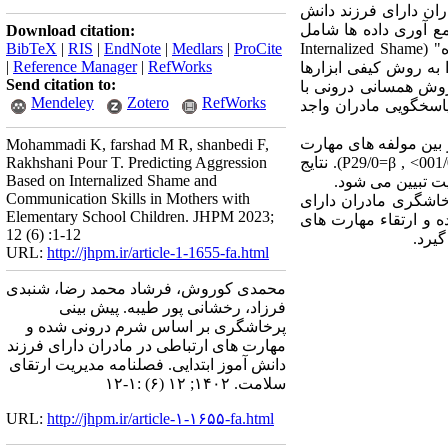
ه آماری تمامی مادران دارای فرزند دانش
ادران انتخاب شدند. ابزار جمع آوری داده ها شامل
Download citation:
پرسشنامه جمعیت شناختی، "پرسشنامه پرخاشگری" (Aggression Questionnaire)، "مقیاس شرم درونی شده" (Internalized Shame
ProCite
|
Medlars
|
EndNote
|
RIS
|
BibTeX
|
Reference Manager
|
RefWorks
Communication Skills Test-) بود. روایــی محتوا به روش کیفی ابزارها
Send citation to:
ی به روش همسانی درونی با
Mendeley
Zotero
RefWorks
اسخگویی مادران واجد
را به صورت مثبت پیش بینی کرد (001/0> , P56/0=β). همچنین از بین مولفه های مهارت
Mohammadi K, farshad M R, shanbedi F,
های ارتباطی، فقط مؤلفه ارتباط تؤام با قاطعیت، پرخاشگری در مادران را به صورت مثبت پیش بینی کرد (001/0> , P29/0=β). نتایج
Rakhshani Pour T. Predicting Aggression
Based on Internalized Shame and
Communication Skills in Mothers with
خاشگری مادران دارای
Elementary School Children. JHPM 2023;
 و ارتقاء مهارت های
12 (6) :1-12
گیرد.
URL:
http://jhpm.ir/article-1-1655-fa.html
محمدی کوروش، فرشاد محمد رضا، شنبدی
فرزاد، رخشانی پور طیبه. پیش بینی
پرخاشگری بر اساس شرم درونی شده و
مهارت های ارتباطی در مادران دارای فرزند
دانش آموز ابتدایی. فصلنامه مدیریت ارتقای
سلامت. ۱۴۰۲; ۱۲ (۶) :۱-۱۲
URL:
http://jhpm.ir/article-۱-۱۶۵۵-fa.html