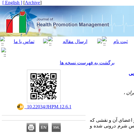
[ English ]
]
Archive
[
برگشت به فهرست نسخه ها
یی
ان ،
‎ 10.22034/JHPM.12.6.1
و اعضای آن و نقشی که
ساس شرم درونی شده و