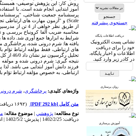
جستجوی پیشرفته
از طریق نظر خواه
محاسبه ضریب آلفا کرونباخ بررسـی و ت
دریافت اطلاعات پایگاه
شرایط به ابزارها جمع آوری شد. داده ها با نرم
نشانی پست الکترونیک
خود را برای دریافت
اطلاعات و اخبار پایگاه،
تحلیل رگرسیون نیز نشان داد 46/0 از کل واریانس پرخاشگری به وسیله شرم درونی شده و ارتباط تؤام با قاطعیت تبیین می شود.
در کادر زیر وارد کنید.
نتیجه گیری: شرم درونی شده و مولفه ا
فرزند دانش آموز ابتدایی می باشد. ل
ارتباطی، به خصوص مؤلفه ارتباط تؤام با 
روان پرستاری
واژه‌های کلیدی:
پرخاشگری
،
شرم درونی
متن کامل
[PDF 292 kb]
(۱۶۹۲ دریافت)
نوع مطالعه:
پژوهشي
|
موضوع مقاله:
مد
دریافت: 1402/2/25 | پذیرش: 1402/5/2 | انتشار: 1402/8/10
آموزش پرستاری