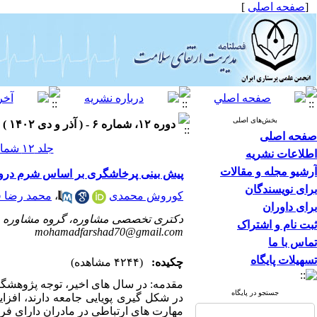
[
صفحه اصلی
]
بخش‌های اصلی
دوره ۱۲، شماره ۶ - ( آذر و دی ۱۴۰۲ )
صفحه اصلی
جلد ۱۲ شماره ۶ صفحات ۱۲-۱
اطلاعات نشریه
آرشیو مجله و مقالات
پیش بینی پرخاشگری بر اساس شرم درونی 
برای نویسندگان
کوروش محمدی
،
محمد رضا ف
برای داوران
دکتری تخصصی مشاوره، گروه مشاوره و ر
ثبت نام و اشتراک
mohamadfarshad70@gmail.com
تماس با ما
تسهیلات پایگاه
چکیده:
(۴۲۴۴ مشاهده)
مقدمه: در سال های اخیر، توجه پژوهشگر
جستجو در پایگاه
در شکل گیری پویایی جامعه دارند، اف
مهارت های ارتباطی در مادران دارای فرزن