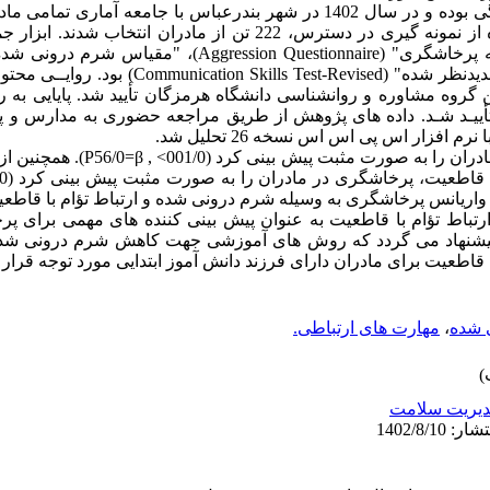
روش کار: این پژوهش توصیفی- همبستگی بوده و در سال 1402 در شهر بندرعباس با جامع
آموز ابتدایی انجام شده است. با استفاده از نمونه گیری در دسترس، 222 تن از م
Scale) و "آزمون مهارت های ارتباطی تجدیدنظر شده" (Revised
ی از 4 تن از مدرسین گروه مشاوره و روانشناسی دانشگاه هرمزگان تأیید شد. پایای
أییـد شـد. داده های پژوهش از طریق مراجعه حضوری به مدارس و پ
 افزار اس پی اس اس نسخه 26 تحلیل شد.
یافته ها: شرم درونی شده، پرخاشگری مادران 
رتباط تؤام با قاطعیت به عنوان پیش بینی کننده های مهمی برای پر
ذا پیشنهاد می گردد که روش های آموزشی جهت کاهش شرم درونی شده
قاطعیت برای مادران دارای فرزند دانش آموز ابتدایی مورد توجه قرار 
 شده
،
مهارت های ارتباطی.
یریت سلامت