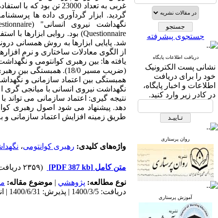
Questionnaire) بود. روایی اب
جستجوی پیشرفته
شد. پایایی ابزارها به روش همسانی درون
از الگوی معادلات ساختاری و نرم افزارهای اس پی اس اس
دریافت اطلاعات پایگاه
یافته ها: بین رهبری کوانتومی و نگهداش
نشانی پست الکترونیک
(ضریب مسیر 18/0). همبستگی بین رهبری کوانتومی و اعتماد سازمانی مثبت و معنادار است (ضریب مسیر 85/0).
خود را برای دریافت
اطلاعات و اخبار پایگاه،
نگهداشت نیروی انسانی با میانجی گری اعت
در کادر زیر وارد کنید.
نتیجه گیری: اعتماد سازمانی می تواند 
دهد. پیشنهاد می شود اصول رهبری کوانت
طریق زمینه افزایش اعتماد سازمانی و به
روان پرستاری
واژه‌های کلیدی:
رهبری کوانتومی
،
نگهدا
متن کامل
[PDF 387 kb]
(۲۳۵۹ دریافت)
نوع مطالعه:
پژوهشي
|
موضوع مقاله:
مد
دریافت: 1400/3/5 | پذیرش: 1400/6/31 | انتشار: 1400/9/10
آموزش پرستاری