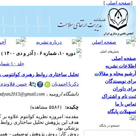
[
صفحه اصلی
]
بخش‌های اصلی
دوره ۱۰، شماره ۶ - ( آذر و دی ۱۴۰۰ )
صفحه اصلی
جلد ۱۰ شماره ۶ صفحات ۴۱-۲۸
اطلاعات نشریه
آرشیو مجله و مقالات
تحلیل ساختاری روابط رهبری کوانتومی و
برای نویسندگان
ذکریا احمدیان
،
حسن قلاوندی
برای داوران
دانشگاه ارومیه ،
adyan2015@gmail.com
ثبت نام و اشتراک
تماس با ما
چکیده:
(۵۵۸۶ مشاهده)
تسهیلات پایگاه
مقدمه: امروزه نظریه کوانتوم علاوه بر 
هدف این پژوهش تحلیل ساختاری روابط ره
جستجو در پایگاه
پزشکی بود.
روش کار: روش پژوهش توصیفی – همبستگ