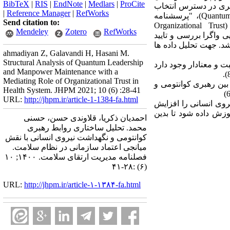
BibTeX
|
RIS
|
EndNote
|
Medlars
|
ProCite
نمونه آماری این پژوهش 384 تن به شیوه نمونه گیری در دسترس انتخاب
|
Reference Manager
|
RefWorks
گردید. ابزار گردآوری داده ها پرسشنامه جمعیت شناختی و "مقیاس رهبری کوانتومی" (Quantum Leadership Scale)، "پرسشنامه
Send citation to:
نگهداشت نیروی انسانی" (Manpower Maintenance Questionnaire) و "پرسشنامه اعتماد سازمانی" (Organizational Trust
Mendeley
Zotero
RefWorks
وایی واگرا بررسی و تایید
شد. جهت تحلیل داده ها
ahmadiyan Z, Galavandi H, Hasani M.
Structural Analysis of Quantum Leadership
 و معنادار وجود دارد
and Manpower Maintenance with a
Mediating Role of Organizational Trust in
ی انسانی مثبت و معنا‌دار است(ضریب مسیر 81/0) و در نهایت بین رهبری کوانتومی و
Health System. JHPM 2021; 10 (6) :28-41
URL:
http://jhpm.ir/article-1-1384-fa.html
روی انسانی را افزایش
وزش داده شود تا بدین
احمدیان ذکریا، قلاوندی حسن، حسنی
محمد. تحلیل ساختاری روابط رهبری
کوانتومی و نگهداشت نیروی انسانی با نقش
میانجی اعتماد سازمانی در نظام سلامت.
فصلنامه مدیریت ارتقای سلامت. ۱۴۰۰; ۱۰
(۶) :۲۸-۴۱
URL:
http://jhpm.ir/article-۱-۱۳۸۴-fa.html