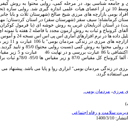
 و جامعه شناسی بود. در مرحله کمی، روایی محتوا به روش کیفی
محتوا)، روایی صوری (به روش کیفی) توسط 10 تن از اعضای هیات علمی اندازه گیری شد. روا
ترتیب با نمونه 744 و 200 تن از افراد بومی بازارچه های مرزی شیخ صالح (شهرستان ثلاث و
ر استان کرمانشاه؛ سیف سقز (شهرستان سقز) در استان کردستان؛ مه
ت) در استان آذربایجان غربی به روش خوشه ای (با فرمول کوکران) 
در نرم افزارهای آماری اس پی اس اس نسخه 24 و آموس نسخه 22 انجام شد.
یافته ها: در بخش کیفی، 
بخش کمی، روایی محتوای کیفی تایید شد. روایی مح
مقیاس نیز مورد تایید بود. تحلیل عامل
مرزی در زندگی مردمان بومی" ابزاری روا و پایا می باشد. پیشنهاد م
ی استفاده گردد.
ای مرزی
،
مردمان بومی.
یریت سلامت و رفاه اجتماعی