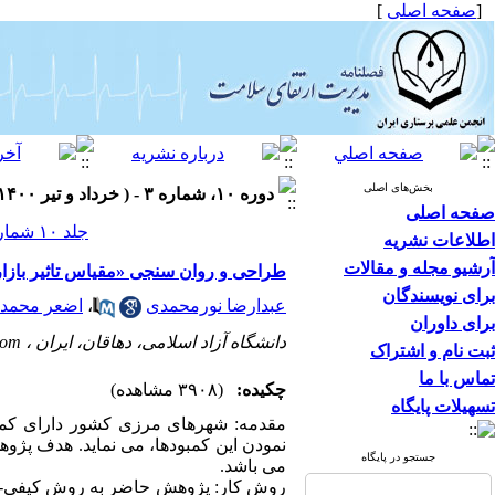
[
صفحه اصلی
]
بخش‌های اصلی
دوره ۱۰، شماره ۳ - ( خرداد و تیر ۱۴۰۰ )
صفحه اصلی
جلد ۱۰ شماره ۳ صفحات ۹۴-۸۳
اطلاعات نشریه
آرشیو مجله و مقالات
طراحی و روان سنجی «مقیاس تاثیر بازا
برای نویسندگان
عبدارضا نورمحمدی
،
اضعر محمد
برای داوران
دانشگاه آزاد اسلامی، دهاقان، ایران ،
com
ثبت نام و اشتراک
تماس با ما
چکیده:
(۳۹۰۸ مشاهده)
تسهیلات پایگاه
مقدمه: شهرهای مرزی کشور دارای کمبو
نمودن این کمبودها، می نماید. هدف پژ
جستجو در پایگاه
می باشد.