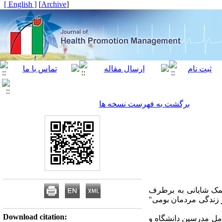
[ English ]
]
Archive
[
برگشت به فهرست نسخه ها
مک شایانی به برطرف
 زندگی مردمان بومی"
Download citation:
 کیفی- کمی (روش شناختی) انجام شد. تعداد نمونه در مرحله کیفی 20 تن شامل مدرسین دانشگاه و