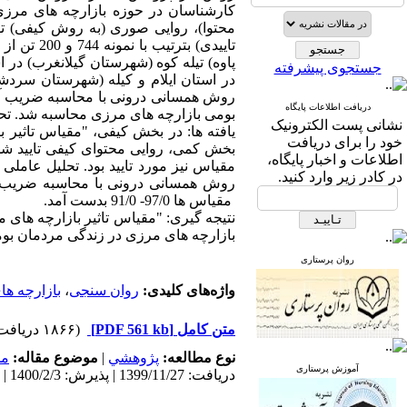
کارشناسان در حوزه بازارچه های مرزی
تاییدی) ب
پاوه) تیله کوه (شهرستان گیلانغرب) د
جستجوی پیشرفته
در استان ایلام و کیله (شهرستان سردش
دریافت اطلاعات پایگاه
بومی بازارچه های مرزی محاسبه شد. تحلیل داده ها 
نشانی پست الکترونیک
خود را برای دریافت
اطلاعات و اخبار پایگاه،
در کادر زیر وارد کنید.
مقیاس ها 97/0- 91/0 بدست آمد.
نتیجه گیری: "مقیاس تاثیر بازارچه های 
بازارچه های مرزی در زندگی مردمان بوم
روان پرستاری
واژه‌های کلیدی:
روان سنجی
،
بازارچه ه
متن کامل
[PDF 561 kb]
(۱۸۶۶ دریافت)
نوع مطالعه:
پژوهشي
|
موضوع مقاله:
مد
آموزش پرستاری
دریافت: 1399/11/27 | پذیرش: 1400/2/3 | انتشار: 1400/3/10