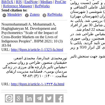
BibTeX
|
RIS
|
EndNote
|
Medlars
|
ProCite
 و کمی (نسبت روایی
|
Reference Manager
|
RefWorks
یی سازه (تحلیل عاملی اکتشافی و
Send citation to:
 بابا جانی) شوشمی ( شهرستان
Mendeley
Zotero
RefWorks
ران (شهرستان مهران)
بررسی شد. پایایی به
Nourmohammadi A, Mohammadi A,
روش همسانی درونی با محاسبه ضریب آلفای کرونباخ و ثبات به روش آزمون مجدد با فاصله 2 هفته با نمونه ای شامل 30 نفر از افراد
Haghighateyan M. Development and
Psychometrics "Scale of the Impact of
"مقیاس تاثیر بازارچه های مرزی در زندگی مردمان بومی" با 106 عبارت و 11 زیر مقیاس طراحی شد. در
Cross-Border Markets on the Lives of
توا به روش کمی (نسبت روایی محتوا) 85/0 و تایید گردید. همچنین، روایی صوری
Indigenous Peoples". JHPM 2021; 10 (3)
ی اکتشافی با 86 عبارت بررسی و در نهایت 46 عبارت و 5 زیر مقیاس تایید گردید. پایایی با
:83-94
روش همسانی درونی با محاسبه ضریب آلفا کرونباخ کل مقیاس 87/0 و زیر مقیاس ها 95/0- 78/0و ثبات برای کل ابزار 93/0 و زیر
URL:
http://jhpm.ir/article-1-1323-fa.html
ی شود جهت سنجش تاثیر
نورمحمدی عبدارضا، محمدی اضعر،
حقیقتیان منصور. طراحی و روان سنجی
«مقیاس تاثیر بازارچه های مرزی در زندگی
مردمان بومی». فصلنامه مدیریت ارتقای
سلامت. ۱۴۰۰; ۱۰ (۳) :۸۳-۹۴
URL:
http://jhpm.ir/article-۱-۱۳۲۳-fa.html