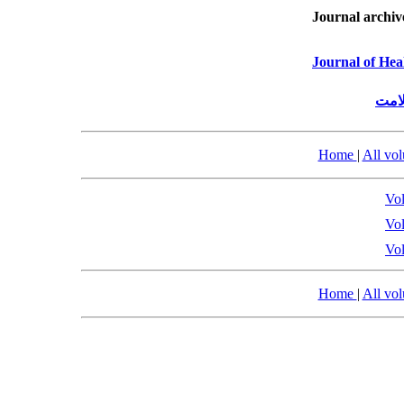
Journal archiv
Journal of He
لامت
Home
|
All vo
Vol
Vol
Vol
Home
|
All vo