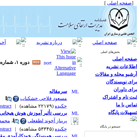
[
صفحه اصلی
]
بخش‌های اصلی
صفحه اصلی
دوره ۱، شماره ۱ - ( زمستان ۱۳۹۰ )
اطلاعات نشریه
آرشیو مجله و مقالات
برای نویسندگان
برای داوران
سرمقاله
ثبت نام و اشتراک
مسعود فلاحی خشکناب
تماس با ما
چکیده
(۲۲۱۷۹ مشاهده)
|
tract |
تسهیلات پایگاه
بررسی تأثیر آموزش هوش هیجانی 
پریناز آخوند لطفعلی
،
محمد
جستجو در پایگاه
چکیده
(۵۳۳۴۵ مشاهده)
|
tract |
بررسی همبستگی خودکارآمدی مقابل