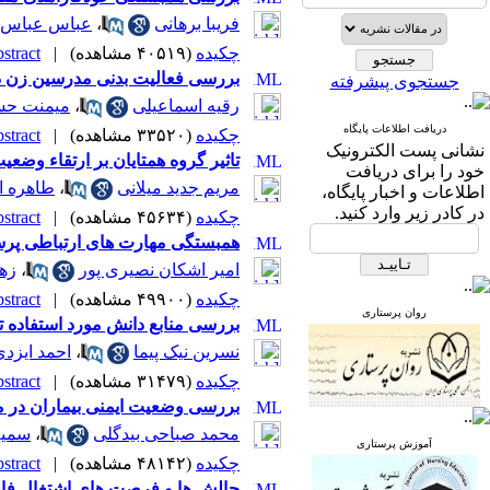
فریبا برهانی
،
عباس عباس ز
چکیده
(۴۰۵۱۹ مشاهده)
|
tract |
بررسی فعالیت بدنی مدرسین زن دان
جستجوی پیشرفته
رقیه اسماعیلی
،
میمنت حس
دریافت اطلاعات پایگاه
چکیده
(۳۳۵۲۰ مشاهده)
|
tract |
نشانی پست الکترونیک
تاثیر گروه همتایان بر ارتقاء وض
خود را برای دریافت
مریم جدید میلانی
،
طاهره ا
اطلاعات و اخبار پایگاه،
در کادر زیر وارد کنید.
چکیده
(۴۵۶۳۴ مشاهده)
|
tract |
همبستگی مهارت های ارتباطی پرست
امیر اشکان نصیری پور
،
زهر
چکیده
(۴۹۹۰۰ مشاهده)
|
tract |
روان پرستاری
بررسی منابع دانش مورد استفاده ت
نسرین نیک پیما
،
احمد ایزدی
چکیده
(۳۱۴۷۹ مشاهده)
|
tract |
بررسی وضعیت ایمنی بیماران در 
محمد صباحی بیدگلی
،
سمیه
آموزش پرستاری
چکیده
(۴۸۱۴۲ مشاهده)
|
tract |
چالش ها و فرصت های اشتغال فار