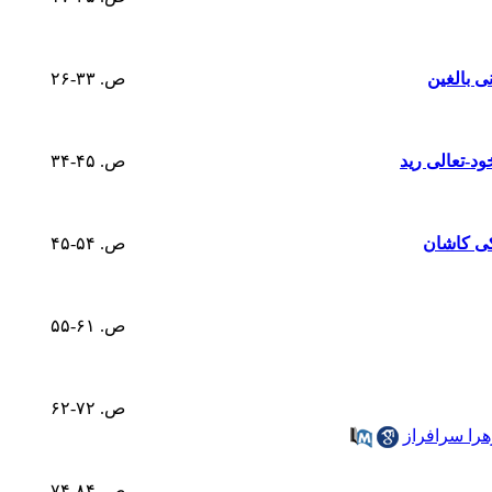
ی بالغین
ص. ۳۳-۲۶
د-تعالی رید
ص. ۴۵-۳۴
کی کاشان
ص. ۵۴-۴۵
ص. ۶۱-۵۵
ص. ۷۲-۶۲
هرا سرافراز
ص. ۸۴-۷۴