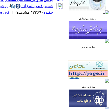
حسین فیض اله زاده
،
پرخی
چکیده
(۳۳۳۶۹ مشاهده)
|
tract |
پژوهش پرستاری
سالمندشناسی
تحقیقات کیفی