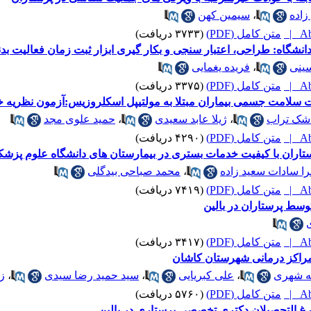
اده
،
سیمین کهن
Abs
متن کامل (PDF)
(۳۷۳۳ دریافت)
شگاه: طراحی، اعتبار سنجی و بکار گیری ابزار ثبت زمان فعالیت بدن
ینی
،
فریده یغمایی
Abs
متن کامل (PDF)
(۳۳۷۵ دریافت)
عیت سلامت جسمی بیماران مبتلا به مولتیپل اسکلروزیس:آزمون نظریه خو
شک تراب
،
ژیلا عابد سعیدی
،
حمید علوی مجد
Abs
متن کامل (PDF)
(۴۲۹۰ دریافت)
اران با کیفیت خدمات بستری در بیمارستان های دانشگاه علوم پزش
ا سادات سعید زاده
،
محمد صباحی بیدگلی
Abs
متن کامل (PDF)
(۷۴۱۹ دریافت)
وسط پرستاران در بالین
Abs
متن کامل (PDF)
(۳۴۱۷ دریافت)
مراکز درمانی شهرستان کاشان
 شهری
،
علی کبریایی
،
سید حمید رضا سیدی
،
ز
Abs
متن کامل (PDF)
(۵۷۶۰ دریافت)
غ التحصیلان دکتری تخصصی پرستاری در بالین