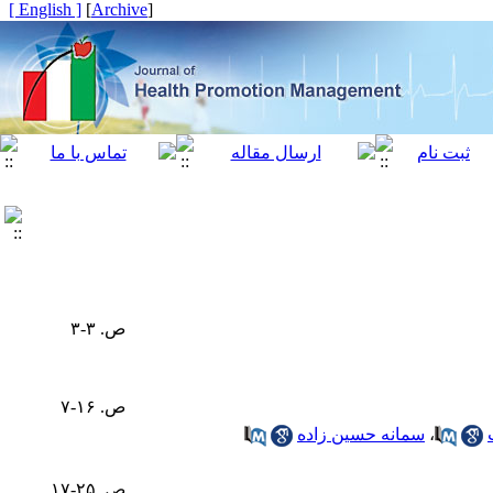
[ English ]
]
Archive
[
ص. ۳-۳
ص. ۱۶-۷
،
سمانه حسین زاده
ص. ۲۵-۱۷