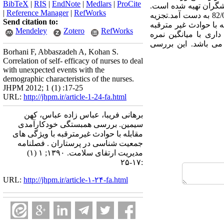
BibTeX
|
RIS
|
EndNote
|
Medlars
|
ProCite
شگران تهیه شده است.
|
Reference Manager
|
RefWorks
این پرسش‌نامه دارای 47 عبارت است که شاخص اعتبار محتوا92/0 و ضریب همبستگی درونی (آلفای کرونباخ)82/0 به دست آمد.تجزیه
Send citation to:
در مواجهه با حوادث غیر مترقبه
Mendeley
Zotero
RefWorks
ری با میانگین نمره
ستاران می باشد. این بررسی
Borhani F, Abbaszadeh A, Kohan S.
Correlation of self- efficacy of nurses to deal
with unexpected events with the
demographic characteristics of the nurses.
JHPM 2012; 1 (1) :17-25
URL:
http://jhpm.ir/article-1-24-fa.html
برهانی فریبا، عباس زاده عباس، کهن
سیمین. بررسی همبستگی خودکارآمدی
مقابله با حوادث غیرمترقبه با ویژگی های
جمعیت شناسی در پرستاران . فصلنامه
مدیریت ارتقای سلامت. ۱۳۹۰; ۱ (۱)
:۱۷-۲۵
URL:
http://jhpm.ir/article-۱-۲۴-fa.html