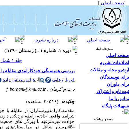
[
صفحه اصلی
]
بخش‌های اصلی
دوره ۱، شماره ۱ - ( زمستان ۱۳۹۰ )
صفحه اصلی
جلد ۱ شماره ۱ صفحات ۲۵-۱۷
اطلاعات نشریه
آرشیو مجله و مقالات
بررسی همبستگی خودکارآمدی مقابله با 
برای نویسندگان
فریبا برهانی
،
عباس عباس زاده
برای داوران
د پ م کرمان ،
f_borhani@kmu.ac.ir
ثبت نام و اشتراک
تماس با ما
چکیده:
(۴۰۵۱۶ مشاهده)
تسهیلات پایگاه
مقدمه:کارآمدیپرستاران در مقابله با ح
شرایط واقعی حادثه رابطه نزدیکی دارد،
جستجو در پایگاه
حوادث غیرمترقبه با ویژگی های جمعیت
484پرستار شاغل در بیمارستان‌ها