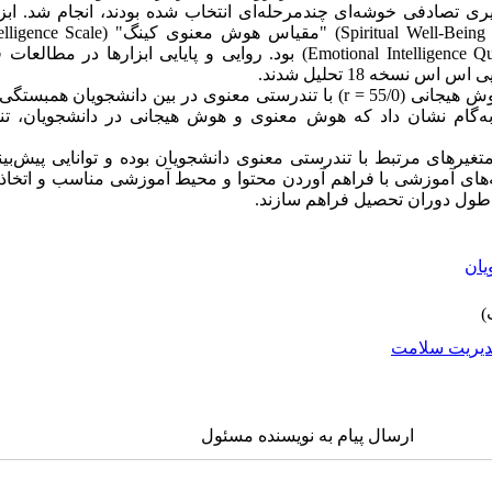
 شیوه نمونه‌گیری تصادفی خوشه‌ای چندمرحله‌ای انتخاب شده بودند، انجام شد. ا
"پرسشنامه هوش هیجانی" (Emotional Intelligence Questionnaire) بود. روایی و پایا
س نسخه 18 تحلیل شدند.
یافته‌ها: بین هوش معنوی (59/0 = r) و هوش هیجانی (55/0 = r) با تندرستی معنوی در بی
 گام به‌گام نشان داد که هوش معنوی و هوش هیجانی در دانشجویان، ت
یرهای مرتبط با تندرستی معنوی دانشجویان بوده و توانایی پیش‌بینی 
های آموزشی با فراهم آوردن محتوا و محیط آموزشی مناسب و اتخاذ 
 طول دوران تحصیل فراهم سازند.
یان
یریت سلامت
ارسال پیام به نویسنده مسئول