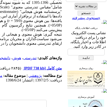
تحصیلی 1396-1395 که به
داده‌ها با استفاده از نرم‌افزار آماری اس پی اس ا
جستجوی پیشرفته
(05/0P<). همچنین نتایج رگرسیون
دریافت اطلاعات پایگاه
پیش‌بینی می‌کنند (05/0P<).
نشانی پست الکترونیک
نتیجه گیری: هوش معنوی و هیجانی از متغ
خود را برای دریافت
می‌شود سیاست‌گذاران و مجریان برنامه‌
اطلاعات و اخبار پایگاه،
ارتقای تندرستی معنوی دانشجویان را در
در کادر زیر وارد کنید.
واژه‌های کلیدی:
تندرستی
،
هوش
،
دانشجو
متن کامل
[PDF 738 kb]
(۲۸۴۵ دریافت)
روان پرستاری
نوع مطالعه:
پژوهشي
|
موضوع مقاله:
مد
دریافت: 1397/2/5 | انتشار: 1398/6/24
آموزش پرستاری