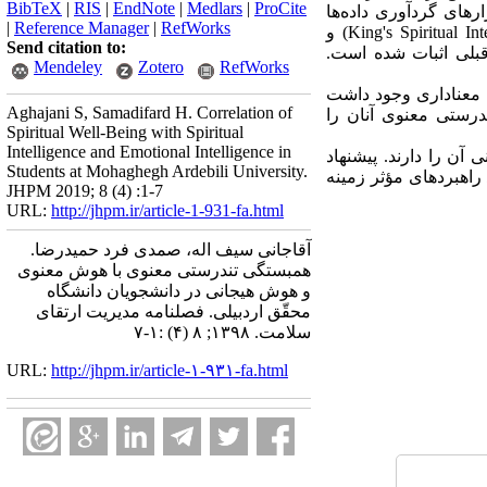
BibTeX
|
RIS
|
EndNote
|
Medlars
|
ProCite
بزارهای گردآوری داده‌ها
|
Reference Manager
|
RefWorks
شامل"مقیاس تندرستی معنوی" (Spiritual Well-Being Scale) "مقیاس هوش معنوی کینگ" (King's Spiritual Intelligence Scale) و
Send citation to:
یی ابزارها در مطالعات قبلی اثبات شده است.
Mendeley
Zotero
RefWorks
ن دانشجویان همبستگی معناداری وجود داشت
Aghajani S, Samadifard H. Correlation of
ندرستی معنوی آنان را
Spiritual Well-Being with Spiritual
Intelligence and Emotional Intelligence in
آن را دارند. پیشنهاد
Students at Mohaghegh Ardebili University.
راهبردهای مؤثر زمینه
JHPM 2019; 8 (4) :1-7
URL:
http://jhpm.ir/article-1-931-fa.html
آقاجانی سیف اله، صمدی فرد حمیدرضا.
همبستگی تندرستی معنوی با هوش معنوی
و هوش هیجانی در دانشجویان دانشگاه
محقّق اردبیلی. فصلنامه مدیریت ارتقای
سلامت. ۱۳۹۸; ۸ (۴) :۱-۷
URL:
http://jhpm.ir/article-۱-۹۳۱-fa.html