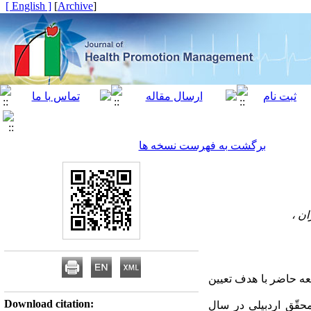
[ English ]
]
Archive
[
برگشت به فهرست نسخه ها
ن ،
ه حاضر با هدف تعیین
Download citation:
3 نفر از دانشجویان دانشگاه محقّق اردبیلی در سال