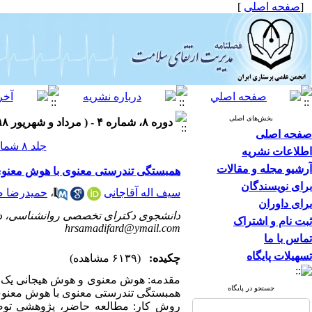
[
صفحه اصلی
]
بخش‌های اصلی
دوره ۸، شماره ۴ - ( مرداد و شهریور ۱۳۹۸ )
صفحه اصلی
جلد ۸ شماره ۴ صفحات ۷-۱
اطلاعات نشریه
آرشیو مجله و مقالات
همبستگی تندرستی معنوی با هوش معنوی 
برای نویسندگان
سیف اله آقاجانی
،
حمیدرضا ص
برای داوران
دانشجوی دکترای تخصصی روانشناسی، دانشک
ثبت نام و اشتراک
hrsamadifard@ymail.com
تماس با ما
تسهیلات پایگاه
چکیده:
(۶۱۳۹ مشاهده)
مقدمه: هوش معنوی و هوش هیجانی یک پی
جستجو در پایگاه
همبستگی تندرستی معنوی با هوش معنوی و