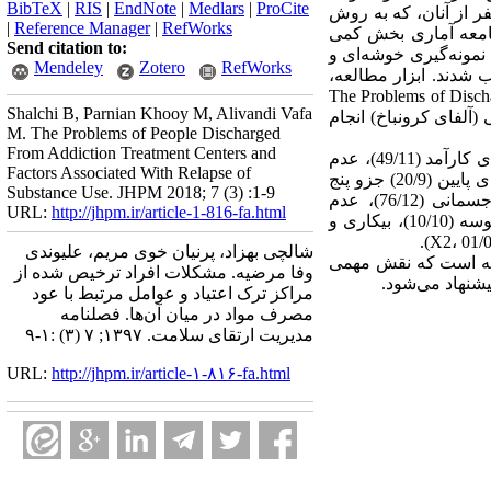
BibTeX
|
RIS
|
EndNote
|
Medlars
|
ProCite
دیران و متخصصان مراکز ترک اعتیاد بهزیستی استان آذربایجان شرقی بودند که پس از مصاحبه با 30 نفر از آنان، که به روش
|
Reference Manager
|
RefWorks
جامعه آماری بخش کمی
Send citation to:
ل 1394 بودند، که با استفاده از روش نمونه‌گیری خوشه‌ای و
Mendeley
Zotero
RefWorks
تند، انتخاب شدند. ابزار مطالعه،
یافته از مراکز ترک اعتیاد" (The Problems of Discharged People from
Shalchi B, Parnian Khooy M, Alivandi Vafa
سانی درونی (آلفای کرونباخ) انجام
M. The Problems of People Discharged
From Addiction Treatment Centers and
یافته‌ها: به ترتیب اولویت، مشکلات روان‌شناختی و جسمانی (87/12 = میانگین رتبه)، عدم برخورداری از باورهای کارآمد (49/11)، عدم
Factors Associated With Relapse of
اعتماد و پذیرش اجتماعی (74/10)، ضعف در تحمل و غلبه بر وسوسه (76/9)، بیکاری و رفاه اجتماعی و اقتصادی پایین (20/9) جزو پنج
Substance Use. JHPM 2018; 7 (3) :1-9
مشکل اصلی افراد ترخیص یافته می‌باشند (9/2489 = X2، 01/0 > P). همچنین مشکلات روان‌شناختی و جسمانی (76/12)، عدم
URL:
http://jhpm.ir/article-1-816-fa.html
برخورداری از باورهای کارآمد (47/11)، عدم اعتماد و پذیرش اجتماعی (32/10)، ضعف در تحمل و غلبه بر وسوسه (10/10)، بیکاری و
شالچی بهزاد، پرنیان خوی مریم، علیوندی
فته است که نقش مهمی
وفا مرضیه. مشکلات افراد ترخیص شده از
یشنهاد می‌شود.
مراکز ترک اعتیاد و عوامل مرتبط با عود
مصرف مواد در میان آن‌ها. فصلنامه
مدیریت ارتقای سلامت. ۱۳۹۷; ۷ (۳) :۱-۹
URL:
http://jhpm.ir/article-۱-۸۱۶-fa.html