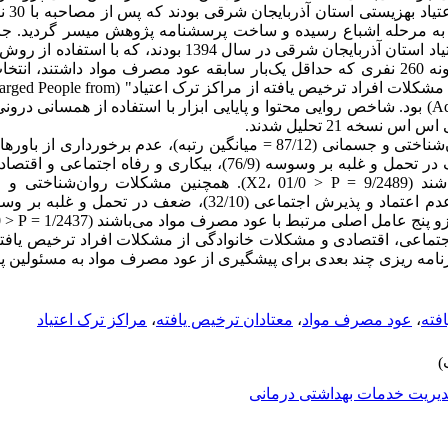
آن‌ها، م
‌ها به مرحله اشباع رسیده و ساخت پرسشنامه پژوهش میسر گردید. 
نیز، افراد ترخیص یافته از مراکز ترک اعتیاد استان آذربایجان شرقی در سا
انتخاب سه مرکز اقامتی میان مدت، نمونه 260 نفری که حداقل یک‌بار سابقه عود مصرف مواد داش
پرسشنامه پژوهشگر ساخته "پرسشنامه مشکلات افراد ترخیص 
Addiction Treatment Centers Questionnaire) بود. شاخص روایی محتوا و پایایی ابزار با استفاده از هم
نسخه 21 تحلیل شدند.
تماعی، اقتصادی و مشکلات خانوادگی از مشکلات افراد ترخیص یا
 برنامه ریزی چند بعدی برای پیشگیری از عود مصرف مواد به مسئولین پ
فته
،
عود مصرف مواد
،
معتادان ترخیص یافته
،
مراکز ترک اعتیاد
یریت خدمات بهداشتی درمانی