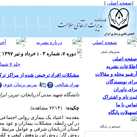
[
صفحه اصلی
]
بخش‌های اصلی
دوره ۷، شماره ۳ - ( خرداد و تیر ۱۳۹۷ )
صفحه اصلی
جلد ۷ شماره ۳ صفحات ۹-۱
اطلاعات نشریه
آرشیو مجله و مقالات
مشکلات افراد ترخیص شده از مراکز ترک 
برای نویسندگان
بهزاد شالچی
،
مریم پرنیان خوی
برای داوران
دانشگاه شهید مدنی آذربایجان، تبریز، ایرا
ثبت نام و اشتراک
تماس با ما
چکیده:
(۷۲۱۴ مشاهده)
تسهیلات پایگاه
مقدمه: اعتیاد یک بیماری روانی اجتماع
در این رابطه، مشکلات بیماران و عود 
جستجو در پایگاه
استان آذربایجان شرقی و عوامل مرتبط با
روش کار: روش این پژوهش کیفی و کمّی (