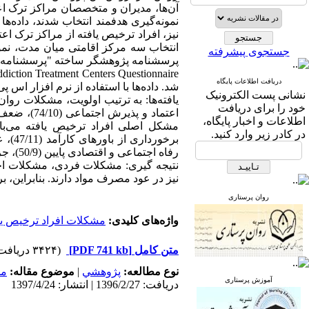
نمونه‌گیری هدفمند انتخاب شدند، داده
جستجوی پیشرفته
دریافت اطلاعات پایگاه
شد. داده‌ها با استفاده از نرم افزار اس پی اس اس 
نشانی پست الکترونیک
خود را برای دریافت
اطلاعات و اخبار پایگاه،
در کادر زیر وارد کنید.
رفاه اجتماعی و اقتصادی پایین (50/9)، جزو پنج عامل اصلی مرتبط با عود مصرف مواد می‌باشند (1/2437 = X2، 01/0 > P).
نتیجه گیری: مشکلات فردی، مشکلات اج
نیز در عود مصرف مواد دارند. بنابراین،
روان پرستاری
واژه‌های کلیدی:
مشکلات افراد ترخیص یا
متن کامل
[PDF 741 kb]
(۳۴۲۴ دریافت)
نوع مطالعه:
پژوهشي
|
موضوع مقاله:
مد
آموزش پرستاری
دریافت: 1396/2/27 | انتشار: 1397/4/24