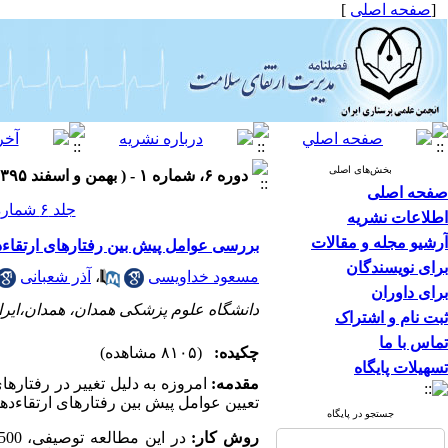
[
صفحه اصلی
]
بخش‌های اصلی
دوره ۶، شماره ۱ - ( بهمن و اسفند ۱۳۹۵ )
صفحه اصلی
جلد ۶ شماره ۱ صفحات ۵۰-۴۴
اطلاعات نشریه
آرشیو مجله و مقالات
بررسی عوامل پیش بین رفتارهای ارتقاءد
برای نویسندگان
مسعود خداویسی
،
آذر شعبانی
برای داوران
دانشگاه علوم پزشکی همدان، همدان،ایرا
ثبت نام و اشتراک
تماس با ما
چکیده:
(۸۱۰۵ مشاهده)
تسهیلات پایگاه
مقدمه
:
امروزه به دلیل تغییر در رفتار
تعیین عوامل پیش بین رفتارهای ارتقاء
جستجو در پایگاه
روش کار
: