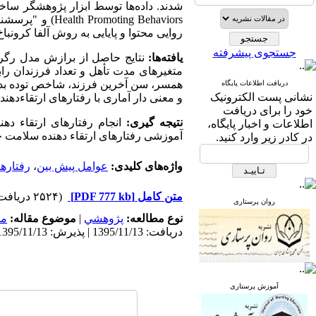
شدند. داده‌ها توسط ابزار پژوهشگر ساخ
Health Promoting Behaviors
) و "پرسشنا
روایی محتوا و پایایی به روش آلفا کرونباخ اند
جستجوی پیشرفته
یافته‌ها:
نتایج حاصل از برازش مدل رگرس
متغیرهای مدت تأهل و تعداد فرزندان را
همسر، سن آخرین فرزند، شاخص توده بدن
دریافت اطلاعات پایگاه
نشانی پست الکترونیک
و معنی دار آماری با رفتارهای ارتقاءدهند
خود را برای دریافت
نتیجه گیری:
انجام رفتارهای ارتقاء ده
اطلاعات و اخبار پایگاه،
آموزشی رفتارهای ارتقاء دهنده سلامت ج
در کادر زیر وارد کنید.
واژه‌های کلیدی:
عوامل پیش بین
،
رفتاره
متن کامل
[PDF 777 kb]
(۲۵۲۴ دریافت)
روان پرستاری
نوع مطالعه:
پژوهشي
|
موضوع مقاله:
مد
دریافت: 1395/11/13 | پذیرش: 1395/11/13 | انتشار: 1395/11/13
آموزش پرستاری