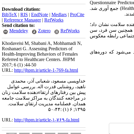
Questionnaire Predicto
Health
) جمع آوری شد.
Download citation:
BibTeX
|
RIS
|
EndNote
|
Medlars
|
ProCite
|
Reference Manager
|
RefWorks
نده سلامت نشان داد؛
Send citation to:
د. همچنین سن فرد، سن
Mendeley
Zotero
RefWorks
اجتماعی رابطه معکوس
Khodaveisi M, Shabani A, Mohhamadi N,
Roshanaei G. Assessing Predictors of
 می‌شود که دوره‌های
Health-Improving Behaviors of Females
Referred to Healthcare Centers. JHPM
2017; 6 (1) :44-50
URL:
http://jhpm.ir/article-1-769-fa.html
خداویسی مسعود، شعبانی آذر، محمدی
ناهید، روشنایی قدرت اله. بررسی عوامل
پیش بین رفتارهای ارتقاءدهنده سلامت زنان
در مراجعه کنندگان به مراکز سلامت جامعه
همدان. فصلنامه مدیریت ارتقای سلامت.
۱۳۹۵; ۶ (۱) :۴۴-۵۰
URL:
http://jhpm.ir/article-۱-۷۶۹-fa.html