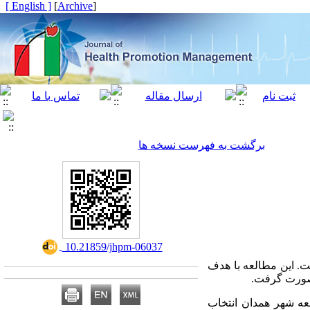
[ English ]
]
Archive
[
برگشت به فهرست نسخه ها
‎ 10.21859/jhpm-06037
. این مطالعه با هدف
 صورت گرفت.
مت جامعه شهر همدان انتخاب