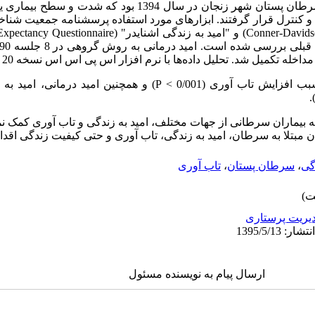
در گروه کنترل 15 نفر از زنان مبتلا به سرطان پستان شهر زنجان در سال 
 و کنترل قرار گرفتند. ابزارهای مورد استفاده پرسشنامه جمعیت شنا
Conner-Davidso
) و "امید به زندگی اشنایدر" (
Expectancy Questionnaire
تکمیل شد. تحلیل داده‌ها با نرم افزار اس پی اس اس نسخه 20 انجام گردید.
فزایش تاب آوری (0/001 >
P
) و همچنین امید درمانی، امید به ز
)
 بیماران سرطانی از جهات مختلف، امید به زندگی و تاب آوری کمک نمای
ن مبتلا به سرطان، امید به زندگی، تاب آوری و حتی کیفیت زندگی اقدام
گی
،
سرطان پستان
،
تاب آوری
یریت پرستاری
ارسال پیام به نویسنده مسئول