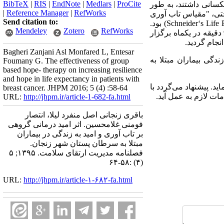
BibTeX
|
RIS
|
EndNote
|
Medlars
|
ProCite
1394 بود که شدت و سطح بیماری یکسانی داشتند، به طور
|
Reference Manager
|
RefWorks
ختی، "مقیاس تاب آوری
Send citation to:
Schneider‘s Life 
) بود.
Mendeley
Zotero
RefWorks
روایی و پایایی این ابزارها در پژوهش‌های قبلی بررسی شده است. امید درمانی به روش گروهی در 8 جلسه 90 دقیقه در یکماه برگزار
Bagheri Zanjani Asl Monfared L, Entesar
ندگی بیماران مبتلا به
Foumany G. The effectiveness of group
based hope- therapy on increasing resilience
and hope in life expectancy in patients with
د. پیشنهاد می‌گردد با
breast cancer. JHPM 2016; 5 (4) :58-64
ات لازم به عمل آید.
URL:
http://jhpm.ir/article-1-682-fa.html
باقری زنجانی اصل منفرد لیلا، انتصار
فومنی غلامحسین. اثر امید درمانی گروهی
بر تاب آوری و امید به زندگی در بیماران
مبتلا به سرطان پستان شهر زنجان.
فصلنامه مدیریت ارتقای سلامت. ۱۳۹۵; ۵
(۴) :۵۸-۶۴
URL:
http://jhpm.ir/article-۱-۶۸۲-fa.html