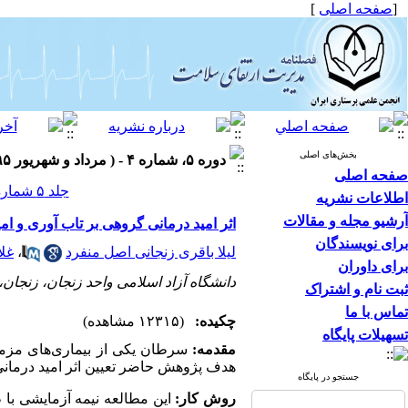
[
صفحه اصلی
]
بخش‌های اصلی
دوره ۵، شماره ۴ - ( مرداد و شهریور ۱۳۹۵ )
صفحه اصلی
جلد ۵ شماره ۴ صفحات ۶۴-۵۸
اطلاعات نشریه
آرشیو مجله و مقالات
اثر امید درمانی گروهی بر تاب آوری و ام
برای نویسندگان
لیلا باقری زنجانی اصل منفرد
،
غل
برای داوران
دانشگاه آزاد اسلامی واحد زنجان، زنجان، 
ثبت نام و اشتراک
تماس با ما
چکیده:
(۱۲۳۱۵ مشاهده)
تسهیلات پایگاه
مقدمه:
سرطان یکی از بیماری‌های مزمن م
هدف پژوهش حاضر تعیین اثر امید درمانی 
جستجو در پایگاه
روش کار: