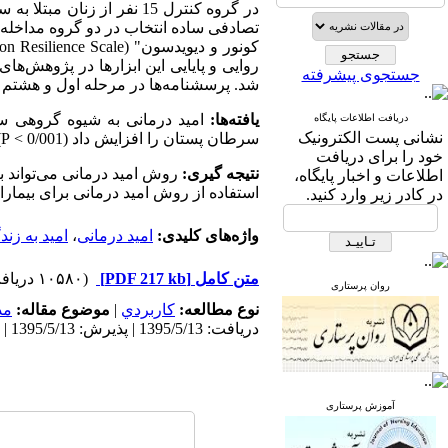
تصادفی ساده انتخاب در دو گروه مداخله
کونور و دیویدسون" (
n Resilience Scale
جستجوی پیشرفته
شد. پرسشنامه‌ها در مرحله اول و هشتم مداخله 
یافته‌ها:
امید درمانی به شیوه گروهی سبب ا
دریافت اطلاعات پایگاه
نشانی پست الکترونیک
سرطان پستان را افزایش داد (0/001 >
P
.
خود را برای دریافت
نتیجه گیری:
روش امید درمانی می‌تواند به
اطلاعات و اخبار پایگاه،
استفاده از روش امید درمانی برای بیمارا
در کادر زیر وارد کنید.
واژه‌های کلیدی:
امید درمانی
،
امید به زند
متن کامل
[PDF 217 kb]
(۱۰۵۸۰ دریافت)
روان پرستاری
نوع مطالعه:
كاربردي
|
موضوع مقاله:
مد
دریافت: 1395/5/13 | پذیرش: 1395/5/13 | انتشار: 1395/5/13
آموزش پرستاری