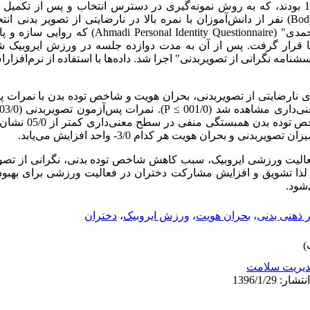
مقطع متوسطه شهر تبریز در سال 1394 بودند، که به روش نمونه‌گیری در دسترس انتخاب و پس ا
Bod
) نفر از دانش‌آموزان با نمره بالا در نارضایتی از تصویر بدنی 
مدی" (
Ahmadi Personal Identity Questionnaire
) که روایی سازه و پا
ا قرار گرفت. پس از آن به مدت دوازده جلسه در ورزش ایروبیک ش
 نارضایتی از تصویربدنی، بحران هویت و شاخص توده بدن با نمرات پ
اری مشاهده شد (001/0 ≥
P
). نمرات پس‌آزمون تصویربدنی (03/0 ≥
) با تغییرات شاخص تود
نی و بحران هویت هر کدام 3/0- واحد افزایش می‌یابد.
الیت ورزشی ایروبیک، سبب کاهش شاخص توده بدنی، نگرانی از تصوی
 لذا تشویق و افزایش مشارکت دختران در فعالیت ورزشی برای بهبود
‌شود.
 ذهنی بدنی
،
بحران هویت
،
ورزش ایروبیک
،
دختران
یریت سلامت