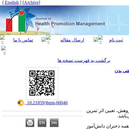
[ English ]
]
Archive
[
برگشت به فهرست نسخه ها
هنی بدن
‎ 10.21859/jhpm-06046
هش، تعیین اثر تمرین
باشد.
مه دختران دانش‌آموز