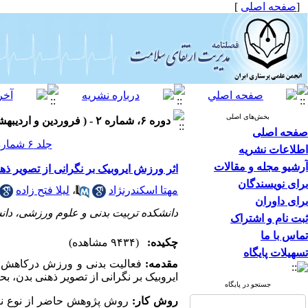
[
صفحه اصلی
]
بخش‌های اصلی
دوره ۶، شماره ۲ - ( فروردین و اردیبهشت ۱۳۹۶ )
صفحه اصلی
جلد ۶ شماره ۲ صفحات ۴۲-۳۴
اطلاعات نشریه
آرشیو مجله و مقالات
اثر ورزش ایروبیک بر نگرانی از تصویر ذ
برای نویسندگان
مهتا اسکندرنژاد
،
لیلا فتح زاده
برای داوران
دانشکده تربیت بدنی و علوم ورزشی، دانشگا
ثبت نام و اشتراک
تماس با ما
چکیده:
(۹۴۳۴ مشاهده)
تسهیلات پایگاه
مقدمه
:
فعالیت بدنی و ورزش درکاهش نا
ایروبیک بر نگرانی از تصویر ذهنی بدن، ب
جستجو در پایگاه
روش کار
:
روش پژوهش حاضر از نوع نیمه