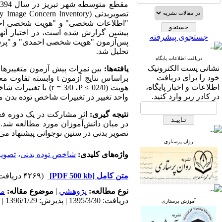
تصویربدنی (
y Image Concern Inventory
"اطلاعات شخصی" و "هویت شخصی اح
پیشین گزارش شده است، در اختیار آنه
جستجوی پیشرفته
تحلیل شد.
دریافت اطلاعات پایگاه
نشانی پست الکترونیک
یافته‌ها:
بین نمرات پیش آزمون متغییرهای
خود را برای دریافت
براساس نتایج آزمون
t
وابسته تفاوت معنی‌د
اطلاعات و اخبار پایگاه،
هویت (02/0 ≥
P
، 3/0 =
r
در کادر زیر وارد کنید.
واحد تغییر در تغییرات شاخص توده بدن میزان تصویربد
نتیجه گیری:
اثر مشارکت در یک دوره فع
در میان دانش‌آموزان مورد مطالعه شد.
تصویر بدنی در سنین نوجوانی پیشنهاد می
روان پرستاری
واژه‌های کلیدی:
شاخص توده بدنی
،
تصویر
متن کامل
[PDF 500 kb]
(۴۲۶۹ دریافت)
نوع مطالعه:
پژوهشي
|
موضوع مقاله:
مد
دریافت: 1395/3/30 | پذیرش: 1396/1/29 | انتشار: 1396/1/29
آموزش پرستاری