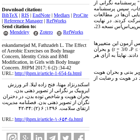
ز تکمیل " پرسشنامه نگرانی از
انتخاب، سپس پرسشنامه
Download citation:
یایی آن‌ها در مطالعات
BibTeX
|
RIS
|
EndNote
|
Medlars
|
ProCite
رکت کردند. در نهایت
|
Reference Manager
|
RefWorks
پس‌آزمون "هویت شخصی احمدی" و "پرسشنامه نگرانی از تصویربدنی" اجرا شد. داده‌ها با استفاده از نرم‌افزاراس‌پی‌اس‌اس نسخه 23،
Send citation to:
Mendeley
Zotero
RefWorks
س آزمون این متغییرها
eskandarnejad M, Fathzadeh L. The Effect
P
، 3/0 =
r
) و بحران
of Aerobic Exercises on Body Image
ه بدن همبستگی منفی در سطح معنی‌داری کمتر از 05/0 نشان دادند. نهایتاً به ازای هر
Concern, Identity Crisis and BMI
Modification, in Girls with Body Image
Concern. JHPM 2017; 6 (2) :34-42
ر بدنی و بحران هویت
URL:
http://jhpm.ir/article-1-654-fa.html
 در هویت و رضایت از
اسکندرنژاد مهتا، فتح زاده لیلا. اثر ورزش
ایروبیک بر نگرانی از تصویر ذهنی بدن،
بحران هویت و شاخص توده بدن، در دختران
نگران از تصویر ذهنی بدن. فصلنامه مدیریت
ارتقای سلامت. ۱۳۹۶; ۶ (۲) :۳۴-۴۲
URL:
http://jhpm.ir/article-۱-۶۵۴-fa.html