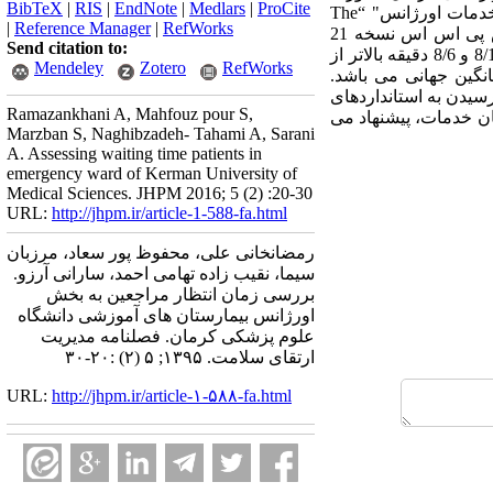
BibTeX
|
RIS
|
EndNote
|
Medlars
|
ProCite
نمونه گیری در دسترس وارد شدند. ابزار جمع آوری داده ها فرم بازنگری شده "زمان سنجی و گردش کار خدمات اورژانس" “The
|
Reference Manager
|
RefWorks
revised form of Timing and Workflow Emergency Services” و همچنین کرونومتر بود داده ها با نرم افزار اس پی اس اس نسخه 21
Send citation to:
تحلیل شد. یافته ها: میانگین های زمان انتظار، تعیین تکلیف، تریاژ احیاء، تریاژ اورژانسی، به ترتیب، 5/3 ،8/133،7/1 و 8/6 دقیقه بالاتر از
Mendeley
Zotero
RefWorks
به ترتیب 73/5 و 7/36 دقیقه پایین تر از میانگین جهانی می باشد.
ی رسیدن به استانداردهای
Ramazankhani A, Mahfouz pour S,
ان خدمات، پیشنهاد می
Marzban S, Naghibzadeh- Tahami A, Sarani
A. Assessing waiting time patients in
emergency ward of Kerman University of
Medical Sciences. JHPM 2016; 5 (2) :20-30
URL:
http://jhpm.ir/article-1-588-fa.html
رمضانخانی علی، محفوظ پور سعاد، مرزبان
سیما، نقیب زاده تهامی احمد، سارانی آرزو.
بررسی زمان انتظار مراجعین به بخش
اورژانس بیمارستان های آموزشی دانشگاه
علوم پزشکی کرمان. فصلنامه مدیریت
ارتقای سلامت. ۱۳۹۵; ۵ (۲) :۲۰-۳۰
URL:
http://jhpm.ir/article-۱-۵۸۸-fa.html