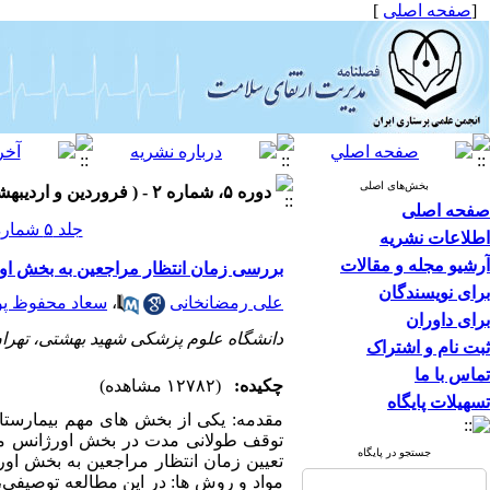
[
صفحه اصلی
]
بخش‌های اصلی
دوره ۵، شماره ۲ - ( فروردین و اردیبهشت ۱۳۹۵ )
صفحه اصلی
جلد ۵ شماره ۲ صفحات ۳۰-۲۰
اطلاعات نشریه
آرشیو مجله و مقالات
بررسی زمان انتظار مراجعین به بخش او
برای نویسندگان
علی رمضانخانی
،
سعاد محفوظ پو
برای داوران
دانشگاه علوم پزشکی شهید بهشتی، تهران
ثبت نام و اشتراک
تماس با ما
چکیده:
(۱۲۷۸۲ مشاهده)
تسهیلات پایگاه
مقدمه: یکی از بخش های مهم بیمارست
توقف طولانی مدت در بخش اورژانس موج
جستجو در پایگاه