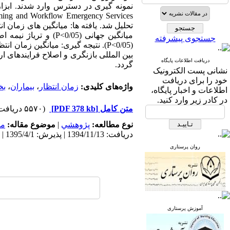
جستجوی پیشرفته
(P<0/05). نتیجه گیری: میانگین زمان
بین المللی بازنگری و اصلاح فرایندهای 
دریافت اطلاعات پایگاه
گردد.
نشانی پست الکترونیک
خود را برای دریافت
واژه‌های کلیدی:
زمان انتظار
،
بیماران
،
بخ
اطلاعات و اخبار پایگاه،
در کادر زیر وارد کنید.
متن کامل
[PDF 378 kb]
(۵۵۷۰ دریافت)
نوع مطالعه:
پژوهشي
|
موضوع مقاله:
مد
دریافت: 1394/11/13 | پذیرش: 1395/4/1 | انتشار: 1395/4/1
روان پرستاری
آموزش پرستاری