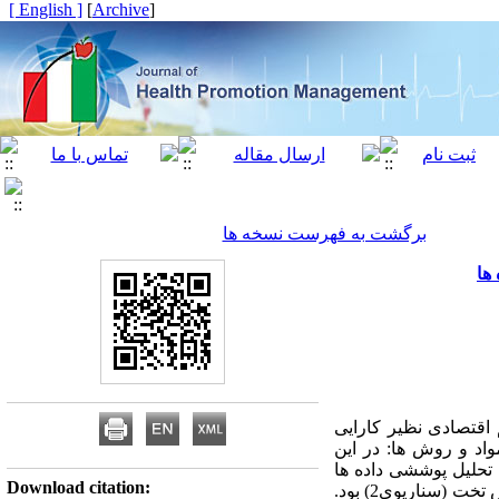
[ English ]
]
Archive
[
برگشت به فهرست نسخه ها
ها
 اقتصادی نظیر کارایی
اد و روش ها: در این
هشتی، از روش تحلیل پوششی داده ها
Download citation:
استفاده شد. نهاده ها شامل: تعداد پزشک و کارکنان پرستاری (سناریوی 1) بعلاوه تعداد تخت فعال، میزان گردش تخت (سناریوی2) بود.