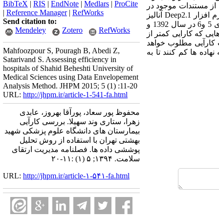
BibTeX
|
RIS
|
EndNote
|
Medlars
|
ProCite
اق عمل (حالت2) بود. اطلاعات با استفاده از مستندات موجود در
|
Reference Manager
|
RefWorks
معاونت درمان و "فرم اطلاعات عمومی بیمارستان" (Hospital’s General Information Form)، جمع آوری و با نرم افزار Deep2.1 آنالیز
Send citation to:
شد. یافته ها: کمترین میانگین کارایی فنی در سال 1392، 048/0 و در نیمسال اول 1393، 194/0 بود. بیمارستانهای 5 و6 در سال 1392 و
Mendeley
Zotero
RefWorks
تیجه گیری: در بیمارستان هایی که کارایی کمتر از
 کارآیی مطلوب خواهد
Mahfoozpour S, Pouragh B, Abedi Z,
هاده ها کم کنند تا به
Satarivand S. Assessing efficiency in
hospitals of Shahid Beheshti University of
Medical Sciences using Data Envelopement
Analysis Method. JHPM 2015; 5 (1) :11-20
URL:
http://jhpm.ir/article-1-541-fa.html
محفوظ پور سعاد، پورآقا بهروز، عابدی
زهرا، ستاری وند سهیلا. بررسی کارآیی
بیمارستان های دانشگاه علوم پزشکی شهید
بهشتی تهران با استفاده از روش تحلیل
پوششی داده ها. فصلنامه مدیریت ارتقای
سلامت. ۱۳۹۴; ۵ (۱) :۱۱-۲۰
URL:
http://jhpm.ir/article-۱-۵۴۱-fa.html