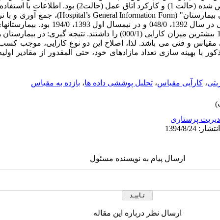
ستانده ها نیز شامل: تعداد بیماران ترخیص شده (حالت 1) و کارکرد ات
بیمارستانهای 1و2و3 در نیمسال اول 1393 بیشترین میزان کارایی (000/1) را داشتند. ن
ی مقیاس و فنی می باشد. لذا، اصلاح این دو نوع کارایی، موجب کسب
 با بهینه سازی تعداد مازادهای خود، حتی المقدور از مقادیر اولیه ن
یتی
،
کارآیی مقیاس
،
تحلیل پوششی داده ها
،
بازده به مقیاس
یریت پرستاری
ارسال پیام به نویسنده مسئول
ارسال نظر درباره این مقاله