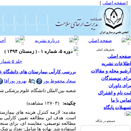
[
صفحه اصلی
]
بخش‌های اصلی
دوره ۵، شماره ۱ - ( زمستان ۱۳۹۴ )
صفحه اصلی
جلد ۵ شماره ۱ صفحات ۲۰-۱۱
اطلاعات نشریه
آرشیو مجله و مقالات
بررسی کارآیی بیمارستان های دانشگاه ع
برای نویسندگان
سعاد محفوظ پور
،
بهروز پورآقا
برای داوران
شعبه بین الملل دانشگاه علوم پزشکی شهی
ثبت نام و اشتراک
تماس با ما
چکیده:
(۱۲۷۰۳ مشاهده)
تسهیلات پایگاه
مقدمه: لازمه کنترل هزینه های بیمارست
است. هدف این مطالعه تعیین کارآیی بی
جستجو در پایگاه