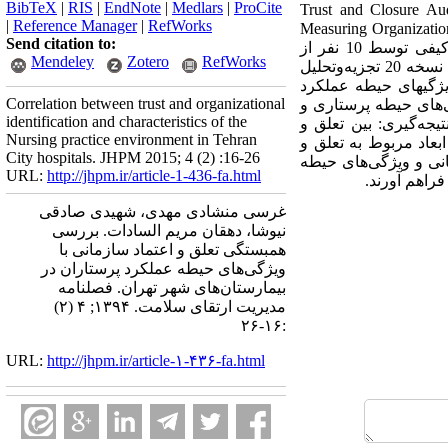
BibTeX
|
RIS
|
EndNote
|
Medlars
|
ProCite
Trust and Closure Audit Questionnaire created by
|
Reference Manager
|
RefWorks
ی سازمانی بیمارستان‌ها: شاخص کار پرستاری بازنگری شده ”Measuring Organizational Traits
Send citation to:
of Hospitals: The revised Nursing Work Index” استفاده شد. روایی محتوا و صوری پرسشنامه‌ها به روش کیفی توسط 10 نفر از
Mendeley
Zotero
RefWorks
مدرسین و خبرگان تایید و پایایی با آلفای کرونباخ بالای 90 /0 برآورد گردید. داده‌ها با استفاده از نرم‌افزار SPSS نسخه 20 تجزیه‌وتحلیل
گردید. یافته‌ها: نتایج حاکی از آن است که تعلق و اعتماد سازمانی در سطح به نسبت بالا در حدود 51/2 و ویژگی‎های حیطه عملکرد
Correlation between trust and organizational
تماد سازمانی و ویژگی‌های حیطه پرستاری و
identification and characteristics of the
یجه‌گیری: بین تعلق و
Nursing practice environment in Tehran
بعاد مربوط به تعلق و
City hospitals. JHPM 2015; 4 (2) :16-26
انی و ویژگی‌های حیطه
URL:
http://jhpm.ir/article-1-436-fa.html
راهم آورند.
غرسی منشادی مهدی، شهیدی صادقی
نیوشا، دهقان مریم السادات. بررسی
همبستگی تعلق و اعتماد سازمانی با
ویژگی‌های حیطه عملکرد پرستاران در
بیمارستان‌های شهر تهران. فصلنامه
مدیریت ارتقای سلامت. ۱۳۹۴; ۴ (۲)
:۱۶-۲۶
URL:
http://jhpm.ir/article-۱-۴۳۶-fa.html