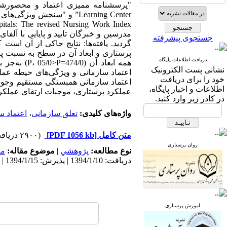
جستجوی پیشرفته
دریافت اطلاعات پایگاه
همه ابعاد آن (474/0=P، 05/0>P) به‌جز بعد رابطه کاری (020/0-=r، 05/0
نشانی پست الکترونیک
اعتماد سازمانی و ویژگی‌های حیطه عملک
خود را برای دریافت
اعتماد سازمانی همبستگی مستقیم وجود دا
اطلاعات و اخبار پایگاه،
عملکرد پرستاری، موجبات ارتقای عملکرد 
در کادر زیر وارد کنید.
واژه‌های کلیدی:
تعلق سازمانی
،
اعتماد س
متن کامل
[PDF 1056 kb]
(۲۹۰۰ دریافت)
روان پرستاری
نوع مطالعه:
پژوهشي
|
موضوع مقاله:
مد
دریافت: 1394/1/10 | پذیرش: 1394/1/15 | انتشار: 1394/1/15
آموزش پرستاری