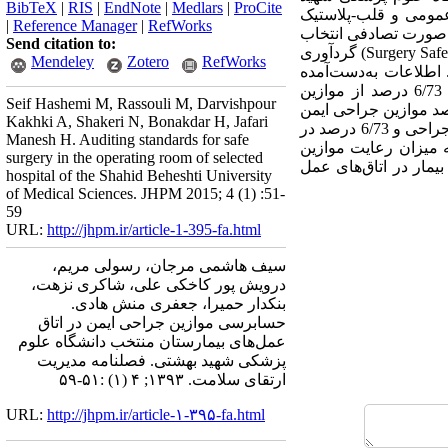
BibTeX
|
RIS
|
EndNote
|
Medlars
|
ProCite
ای عمومی و قلب-پلاستیک
|
Reference Manager
|
RefWorks
ای پژوهش شامل 100 مورد جراحی بود که به‌صورت تصادفی انتخاب
Send citation to:
شدند. اطلاعات مربوط به موازین جراحی ایمن در اتاق عمل با استفاده از چک‌لیست "جراحی ایمن"(Surgery Safety Checklist) گردآوری
Mendeley
Zotero
RefWorks
 اطلاعات به‌دست‌آمده
توسط نرم‌افزارSPSS نسخه 16 مورد تجزیه‌وتحلیل آماری قرار گرفت. یافته‌ها: یافته‌های پژوهش نشان داد 6/73 درصد از موازین
Seif Hashemi M, Rassouli M, Darvishpour
ق عمل‌های بیمارستان منتخب دانشگاه علوم پزشکی شهید بهشتی رعایت می‌شود. 72/74 درصد موازین جراحی ایمن
Kakhki A, Shakeri N, Bonakdar H, Jafari
در مرحله زمانی قبل از بیهوشی بیمار، 81/64 درصد در مرحله زمانی بعد از بیهوشی بیمار و قبل از انجام برش جراحی و 6/73 درصد در
Manesh H. Auditing standards for safe
ه میزان رعایت موازین
surgery in the operating room of selected
مار در اتاق‌های عمل
hospital of the Shahid Beheshti University
of Medical Sciences. JHPM 2015; 4 (1) :51-
59
URL:
http://jhpm.ir/article-1-395-fa.html
سیف هاشمی مرجان، رسولی مریم،
درویش پور کاخکی علی، شاکری نزهت،
بنکدار حمیرا، جعفری منش هادی.
حسابرسی موازین جراحی ایمن در اتاق
عمل‌های بیمارستان منتخب دانشگاه علوم
پزشکی شهید بهشتی. فصلنامه مدیریت
ارتقای سلامت. ۱۳۹۳; ۴ (۱) :۵۱-۵۹
URL:
http://jhpm.ir/article-۱-۳۹۵-fa.html