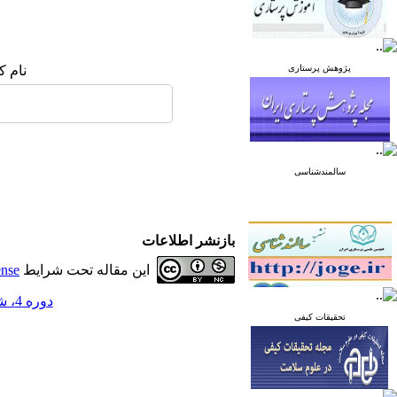
پژوهش پرستاری
نام ک
سالمندشناسی
بازنشر اطلاعات
این مقاله تحت شرایط
ense
دوره 4، شماره 1 - ( زمستان 1393 )
تحقیقات کیفی