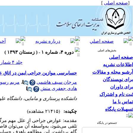
[
صفحه اصلی
]
بخش‌های اصلی
دوره ۴، شماره ۱ - ( زمستان ۱۳۹۳ )
صفحه اصلی
جلد ۴ شماره ۱ صفحات ۵۹-۵۱
اطلاعات نشریه
آرشیو مجله و مقالات
حسابرسی موازین جراحی ایمن در اتاق ع
برای نویسندگان
مرجان سیف هاشمی
،
مریم رسو
برای داوران
هادی جعفری منش
ثبت نام و اشتراک
دانشکده پرستاری و مامایی، دانشگاه علو
تماس با ما
تسهیلات پایگاه
چکیده:
(۲۱۴۱۵ مشاهده)
مقدمه: عوارض جراحی از علل مهم مرگ 
جستجو در پایگاه
تلقی می‌شود، به‌واسطه آن می‌توان فا
گام برداشت. این مطالعه باهدف حسابر