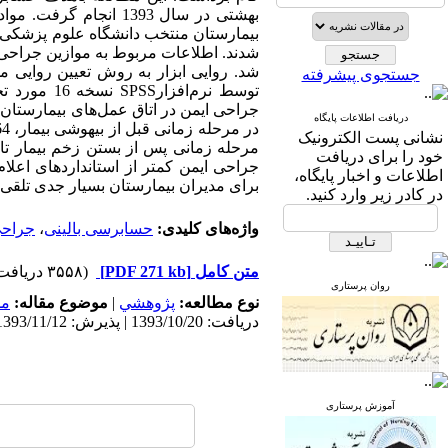
بهشتی در سال 1393 ا
شد. روایی ابزار به روش تعیین روایی م
جستجوی پیشرفته
دریافت اطلاعات پایگاه
نشانی پست الکترونیک
مرحله زمانی پس از بستن زخم بیمار تا خ
خود را برای دریافت
جراحی ایمن کمتر از استانداردهای اعل
اطلاعات و اخبار پایگاه،
برای مدیران بیمارستان بسیار جدی تلقی 
در کادر زیر وارد کنید.
واژه‌های کلیدی:
حسابرسی بالینی
،
جراح
متن کامل
[PDF 271 kb]
(۳۵۵۸ دریافت)
روان پرستاری
نوع مطالعه:
پژوهشي
|
موضوع مقاله:
مد
دریافت: 1393/10/20 | پذیرش: 1393/11/12 | انتشار: 1393/11/12
آموزش پرستاری