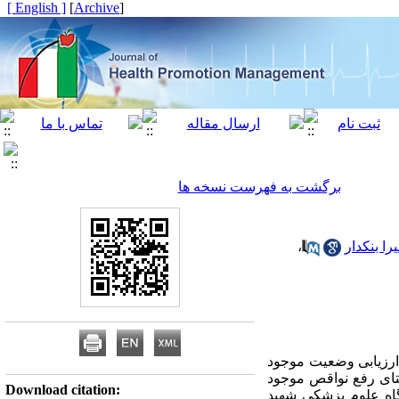
[ English ]
]
Archive
[
برگشت به فهرست نسخه ها
را بنکدار
،
ارزیابی وضعیت موجود
تای رفع نواقص موجود
Download citation:
گاه علوم پزشکی شهید