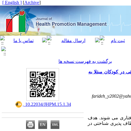
[ English ]
]
Archive
[
برگشت به فهرست نسخه ها
ی در کودکان مبتلا به
farideh_y2002@yah
‎ 10.22034/JHPM.15.1.34
 رفتاری می شوند. هدف
عطاف پذیری شناختی در