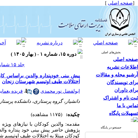
[
صفحه اصلی
]
بخش‌های اصلی
دوره ۱۵، شماره ۱ - ( بهار ۱۴۰۵ )
صفحه اصلی
جلد ۱۵ شماره ۱ صفحات ۴۷-۳۴
اطلاعات نشریه
آرشیو مجله و مقالات
پیش بینی خودپنداره والدین براساس کار
اختلالات طیف اوتیسم شهرستان زنجان
برای نویسندگان
برای داوران
ابولفضل نورمحمدی
،
فریده یغمای
ثبت نام و اشتراک
دانشیار، گروه پرستاری، دانشکده پرستاری
تماس با ما
تسهیلات پایگاه
چکیده:
(۱۱۷۵ مشاهده)
مقدمه: والدین کودکان با نیازهای ویژه 
جستجو در پایگاه
پژوهش حاضر پیش بینی خود پنداره والدی
کودکان مبتلا به اختلالات طیف اوتیسم 