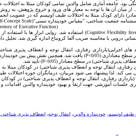
بود. جامعه آماری شامل والدین تمامی کودکان مبتلا به اختلالات
 از میان آن ها با توجه به معیار های ورود و خروج پژوهش، به رو
عده گرین 196 تن والدین (98پدر و 98 مادر) دارای کودک مبتلا به اختلالات طیف اوتیسم که در عض
"سیاهه انعطاف پذیری شناختی" (Cognitive Flexibility Inventory) استفاده شد. روایی
سانی درونی با محاسبه ضریب آلفا کرونباخ اندازه گیری شد. تحلیل داد
رد های اجرایی(بازداری رفتاری، انتقال توجه و انعطاف پذیری شناختی
اختلالات طیف اوتیسم همبستگی مثبت در سطح معناداری (P<0/05) یافت شد. همچنین نقش
ذیری شناختی) در سطح معنادار (P<0/05) تایید شد.
ی رفتاری، انتقال توجه و انعطاف پذیری شناختی) در کودکان مبتلا به 
نی می کند. لذا پیشنهاد می شود مربیان، درمانگران حوزه اختلالات ط
(بازداری رفتاری، انتقال توجه و انعطاف پذیری شناختی) در کودکان م
ری جلسات آموزشی جهت ارتقا و بهبود خودپنداره والدین اقدامات و
ات طیف اوتیسم
،
خودپنداره والدین
،
انتقال توجه
،
انعطاف پذیری شناختی.