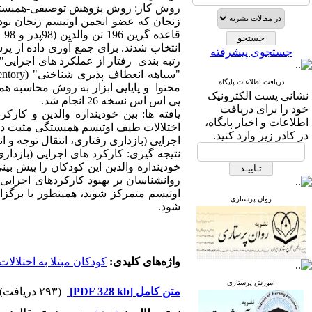
روش کار: روش پژوهش توصیفی-همبستگی 
زنجان که عضو انجمن اوتیسم زنجان بود.
قا
جستجوی پیشرفته
دریافت اطلاعات پایگاه
محتوا و پایایی ابزار به روش محاسبه هم
نشانی پست الکترونیک
پی اس اس نسخه 26 انجام شد.
خود را برای دریافت
یافته ها: بین خودپنداره والدین و کارک
اطلاعات و اخبار پایگاه،
در کادر زیر وارد کنید.
اجرایی (بازداری رفتاری، انتقال توجه و انعطاف پ
نتیجه گیری: کارکرد های اجرایی (بازدار
خودپنداره والدین این کودکان را پیش بی
روانشناسان بر بهبود کارکردهای اجرایی 
اوتیسم متمرکز شوند، همینطور با برگزا
روان پرستاری
شود.
واژه‌های کلیدی:
کودکان مبتلا به اختلال
آموزش پرستاری
متن کامل
[PDF 328 kb]
(۲۹۳ دریافت)