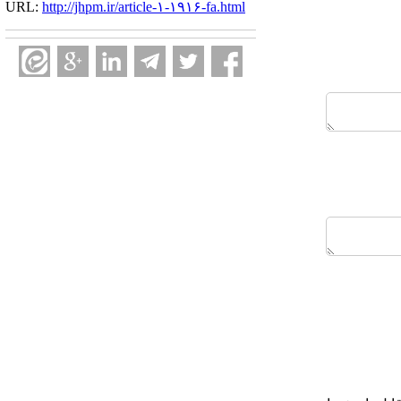
URL:
http://jhpm.ir/article-۱-۱۹۱۶-fa.html