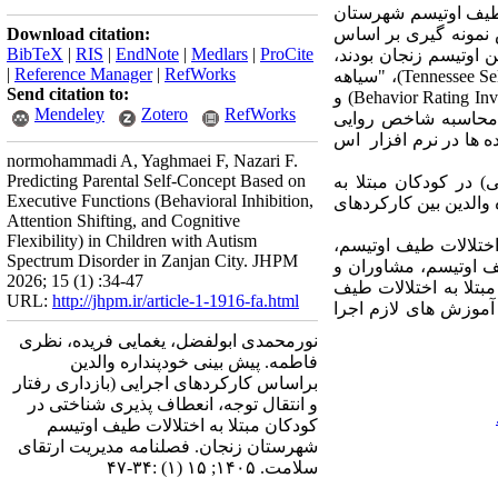
 طیف اوتیسم شهرستان
ش نمونه گیری بر اساس
Download citation:
BibTeX
|
RIS
|
EndNote
|
Medlars
|
ProCite
ویت انجمن اوتیسم زنجان بودند،
|
Reference Manager
|
RefWorks
انتخاب شدند. برای جمع آوری داده از پرسشنامه جمعیت شناختی، "مقیاس خودپنداره تنسی"(Tennessee Self-Concept Scale)، "سیاهه
Send citation to:
رتبه بندی رفتار از عملکرد های اجرایی" (Behavior Rating Inventory of Executive Function) و
Mendeley
Zotero
RefWorks
 ابزار ها با استفاده از محاسبه شاخص روایی
ه ها در نرم افزار اس
normohammadi A, Yaghmaei F, Nazari F.
Predicting Parental Self-Concept Based on
) در کودکان مبتلا به
Executive Functions (Behavioral Inhibition,
 پیش بین خودپنداره والدین بین کارکردهای
Attention Shifting, and Cognitive
Flexibility) in Children with Autism
اختلالات طیف اوتیسم،
Spectrum Disorder in Zanjan City. JHPM
یف اوتیسم، مشاوران و
2026; 15 (1) :34-47
بتلا به اختلالات طیف
URL:
http://jhpm.ir/article-1-1916-fa.html
 آموزش های لازم اجرا
نورمحمدی ابولفضل، یغمایی فریده، نظری
فاطمه. پیش بینی خودپنداره والدین
براساس کارکردهای اجرایی (بازداری رفتار
و انتقال توجه، انعطاف پذیری شناختی در
کودکان مبتلا به اختلالات طیف اوتیسم
شهرستان زنجان. فصلنامه مدیریت ارتقای
سلامت. ۱۴۰۵; ۱۵ (۱) :۳۴-۴۷