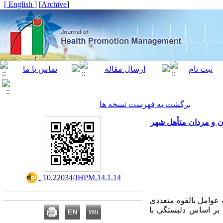
[ English ]
]
Archive
[
برگشت به فهرست نسخه ها
ان و مردان متأهل شهر
‎ 10.22034/JHPM.14.1.14
 عوامل بالقوه متعددی
 بر اساس دلبستگی با