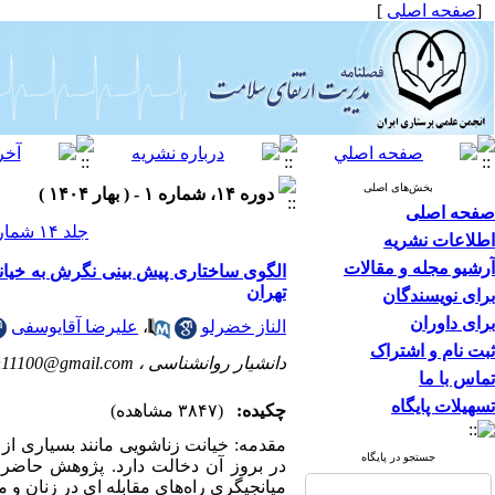
[
صفحه اصلی
]
بخش‌های اصلی
دوره ۱۴، شماره ۱ - ( بهار ۱۴۰۴ )
صفحه اصلی
جلد ۱۴ شماره ۱ صفحات ۲۵-۱۴
اطلاعات نشریه
آرشیو مجله و مقالات
الگوی ساختاری پیش بینی نگرش به خیانت
تهران
برای نویسندگان
برای داوران
الناز خضرلو
،
علیرضا آقایوسفی
ثبت نام و اشتراک
دانشیار روانشناسی ،
h11100@gmail.com
تماس با ما
تسهیلات پایگاه
چکیده:
(۳۸۴۷ مشاهده)
مقدمه: خیانت زناشویی مانند بسیاری از 
جستجو در پایگاه
در بروز آن دخالت دارد. پژوهش حاضر 
میانجیگری راه‌های مقابله ای در زنان و 