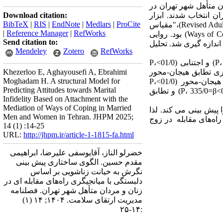
متأهل شهر تهران در
ه گیری در دسترس از مراکز مشاوره و رواندرمانی منطقه 3 شهر تهران انتخاب شدند. ابزار
Download citation:
BibTeX
|
RIS
|
EndNote
|
Medlars
|
ProCite
پژوهش شامل پرسشنامه جمعیت شناختی، "مقیاس دلبستگی بزرگسالان تجدیدنظر شده" (Revised Adult Attachment Scale)،"مقیاس
|
Reference Manager
|
RefWorks
نگرش نسبت به خیانت" (Attitudes toward Infidelity Scale)، "پرسشنامه راه‌های مقابله" (Ways of Coping Questionnaire) بود. روایی
Send citation to:
اندازه گیری شد. تحلیل
Mendeley
Zotero
RefWorks
یافته ها: دلبستگی ایمن (01/0>P، 300/0-=β) به صورت منفی و معنادار و دلبستگی اضطرابی (01/0>P، 549/0=β) و اجتنابی (01/0>P،
یگری تطابق هیجان-محور
Khezerloo E, Aghayousefi A, Ebrahimi
Moghadam H. A structural Model for
(01/0>P، 265/0-=β) و تطابق مسئله-محور (01/0>P، 308/0-=β)، دلبستگی اضطرابی با میانجیگری تطابق هیجان-محور (01/0>P،
Predicting Attitudes towards Marital
296/0=β) و تطابق مسئله-محور (01/0>P، 255/0=β) و دلبستگی اجتنابی با میانجیگری تطابق هیجان-محور (01/0>P، 335/0=β) و تطابق
Infidelity Based on Attachment with the
Mediation of Ways of Coping in Married
پیش بینی می کند. لذا
Men and Women in Tehran. JHPM 2025;
اه‌های مقابله در زوج
14 (1) :14-25
URL:
http://jhpm.ir/article-1-1815-fa.html
خضرلو الناز، آقایوسفی علیرضا، ابراهیمی
مقدم حسین. الگوی ساختاری پیش بینی
نگرش به خیانت زناشویی بر اساس
دلبستگی با میانجیگری راه‌های مقابله ای در
زنان و مردان متأهل شهر تهران. فصلنامه
مدیریت ارتقای سلامت. ۱۴۰۴; ۱۴ (۱)
:۱۴-۲۵