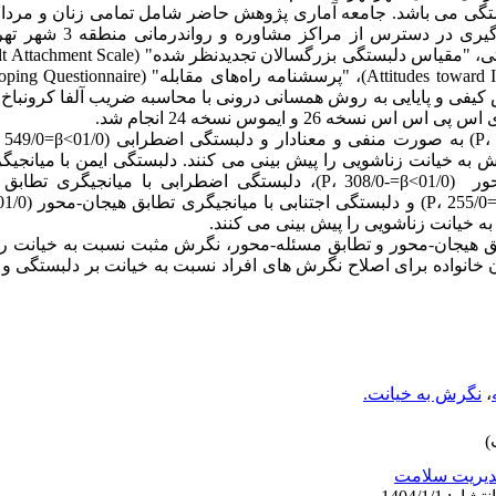
 می باشد. جامعه آماری پژوهش حاضر شامل تمامی زنان و مردان 
سال 1402 بود. 420 تن به روش نمون
وش کیفی و پایایی به روش همسانی درونی با محاسبه ضریب آلفا کرونباخ 
خه 26 و ایموس نسخه 24 انجام شد.
 نگرش به خیانت زناشویی را پیش بینی می کنند. دلبستگی ایمن با میانج
بق هیجان-محور و تطابق مسئله-محور، نگرش مثبت نسبت به خیانت را 
خانواده برای اصلاح نگرش های افراد نسبت به خیانت بر دلبستگی و ر
،
نگرش به خیانت.
یریت سلامت