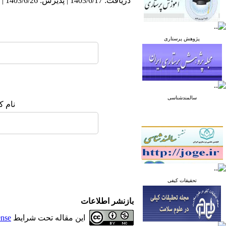
دریافت: 1403/6/17 | پذیرش: 1403/6/26 | انتشار: 1404/1/1
پژوهش پرستاری
سالمندشناسی
نام ک
تحقیقات کیفی
بازنشر اطلاعات
این مقاله تحت شرایط
ense