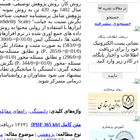
روش کار: روش پژوهش توصیفی- همبستگی
جستجوی پیشرفته
ابزارها با استفاده از روایی محتوا به ر
داده های جمع اوری شده در نرم افزارهای اس پی اس اس نس
دریافت اطلاعات پایگاه
نشانی پست الکترونیک
583/0=β) به صورت مثبت و معنادار
خود را برای دریافت
اطلاعات و اخبار پایگاه،
در کادر زیر وارد کنید.
مسئله -محور (01/0>P، 344/0=β) نگرش به خیانت زناشویی را پیش بینی می کنند.
نتیجه گیری: دلبستگی با میانجیگری تطا
پیشنهاد می شود مشاوران و روانشناسان 
درمانی متمرکز شوند.
روان پرستاری
واژه‌های کلیدی:
دلبستگی
،
راه‌های مقابله
متن کامل
[PDF 365 kb]
(۱۲۶۲ دریافت)
آموزش پرستاری
نوع مطالعه:
پژوهشي
|
موضوع مقاله:
مد