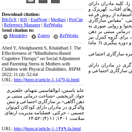
، کلیه مادران دارای
های آفتاب، کهریزک و
Download citation:
ورت تصادفی ساده با استفاده از روش قرعه
BibTeX
|
RIS
|
EndNote
|
Medlars
|
ProCite
ه جمعیت شناختی، "مقیاس سازگاری
|
Reference Manager
|
RefWorks
لدگری"(Parental Stress Scale) انجام شد. روایی محتوا و روایی صوری به
Send citation to:
درمانی مبتنی بر ذهن
Mendeley
Zotero
RefWorks
داخله، برای گروه کنترل نیز
مداخله اجرا شد. پیش آزمون قبل از مداخله و پس آزمون در پایان مداخله، برای هر 2 گروه تحت مداخله و دوره پیگیری (3 ماه)
Abed Y, Abolghasemi S, Khalatbari J. The
Effectiveness of “Mindfulness-Based
ین نمره سازگاری اجتماعی
Cognitive Therapy” on Social Adjustment
and Parenting Stress in Mothers with
ری در مادران دارای
Children with Physical Disabilities. JHPM
ش سازگاری اجتماعی و
2022; 11 (4) :52-64
URL:
http://jhpm.ir/article-1-1479-fa.html
عابد یاسمن، ابوالقاسمی شهنام، خلعتبری
جواد. اثربخشی «شناخت درمانی مبتنی بر
ذهن آگاهی» بر سازگاری اجتماعی و تنش
والدگری در مادران دارای کودکان کم‌توان
جسمی – حرکتی. فصلنامه مدیریت ارتقای
سلامت. ۱۴۰۱; ۱۱ (۴) :۵۲-۶۴
URL:
http://jhpm.ir/article-۱-۱۴۷۹-fa.html