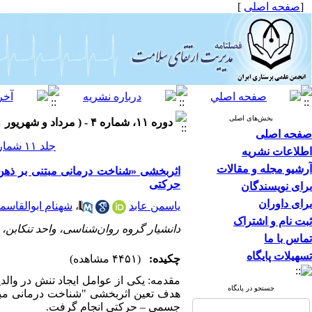
[
صفحه اصلی
]
بخش‌های اصلی
دوره ۱۱، شماره ۴ - ( مرداد و شهریور ۱۴۰۱ )
صفحه اصلی
جلد ۱۱ شماره ۴ صفحات ۶۴-۵۲
اطلاعات نشریه
آرشیو مجله و مقالات
اثربخشی «شناخت درمانی مبتنی بر ذهن 
حرکتی
برای نویسندگان
برای داوران
یاسمن عابد
،
شهنام ابوالقاسم
ثبت نام و اشتراک
دانشیار گروه روان‌شناسی، واحد تنکابن، دا
تماس با ما
تسهیلات پایگاه
چکیده:
(۴۴۵۱ مشاهده)
مقدمه: یکی از عوامل ایجاد تنش در وال
جستجو در پایگاه
هدف تعین اثربخشی "شناخت درمانی مبتن
جسمی – حرکتی انجام گرفت.