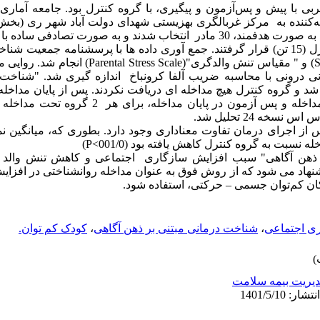
با پیش و پس‌آزمون و پیگیری، با گروه کنترل بود. جامعه آماری را
کننده به مرکز غربالگری بهزیستی شهدای دولت آباد شهر ری (بخش‌
فشافویه) تشکیل دادند. روش نمونه‌گیری به‌ صورت هدفمند، 30 مادر انتخاب شدند و به‌ ص
کشی در 2 گروه مداخله (15 تن) و کنترل (15 تن) قرار گرفتند. جمع آوری داده ها با پرسشنام
اجتماعی والدین"(Social Adjustment Scale) و " مقیاس تنش وا
ی درونی با محاسبه ضریب آلفا کرونباخ اندازه گیری شد. "شناخت 
وه مداخله 8 جلسه اجرا شد و گروه کنترل هیچ مداخله ای دریافت نکردند. پس از پایان م
خه 24 تحلیل شد.
 و کنترل، پس از اجرای درمان تفاوت معناداری وجود دارد. بطوری که، میانگ
سبت به گروه کنترل کاهش یافته بود (001/0>P)
ر ذهن آگاهی" سبب افزایش سازگاری اجتماعی و کاهش تنش والد گ
نهاد می شود که از روش فوق به عنوان مداخله روانشناختی در افزای
ان کم‌توان جسمی – حرکتی، استفاده شود.
ی اجتماعی
،
شناخت درمانی مبتنی بر ذهن آگاهی
،
کودک کم توان.
یریت بیمه سلامت