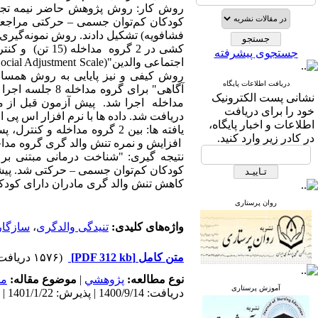
روش کار: روش پژوهش حاضر نیمه تجربی 
کودکان کم‌توان جسمی – حرکتی مراجعه‌
جستجوی پیشرفته
روش کیفی و نیز پایایی به روش همسان
دریافت اطلاعات پایگاه
آگاهی" برای گر
نشانی پست الکترونیک
خود را برای دریافت
دریافت شد. داده ها با نرم افزار اس پی اس اس نس
اطلاعات و اخبار پایگاه،
یافته ها: بین 2 گروه مداخله
در کادر زیر وارد کنید.
افزایش و نمره تنش والد گری گروه مداخله ن
نتیجه گیری: "شناخت درمانی مبتنی ب
کودکان کم‌توان جسمی – حرکتی شد. پیش
کاهش تنش والد گری مادران دارای کودک
روان پرستاری
واژه‌های کلیدی:
تنیدگی والدگری
،
سازگار
متن کامل
[PDF 312 kb]
(۱۵۷۶ دریافت)
نوع مطالعه:
پژوهشي
|
موضوع مقاله:
مد
آموزش پرستاری
دریافت: 1400/9/14 | پذیرش: 1401/1/22 | انتشار: 1401/5/10