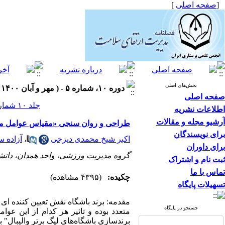
[
صفحه اصلی
]
بخش‌های اصلی
دوره ۱۰، شماره ۵ - ( مهر و آبان ۱۴۰۰ )
صفحه اصلی
جلد ۱۰ شماره ۵ صفحات ۸۲-۷۱
اطلاعات نشریه
آرشیو مجله و مقالات
طراحی و روان سنجی «مقیاس عوامل موثر 
برای نویسندگان
اکبر شیخ محمدی دیزجی
،
آزاده س
برای داوران
گروه مدیریت ورزشی، واحد همدان، دانشگا
ثبت نام و اشتراک
تماس با ما
چکیده:
(۴۳۹۵ مشاهده)
تسهیلات پایگاه
مقدمه: برند باشگاه نقش تعیین کننده ای 
جستجو در پایگاه
متعدد بوده و تاثیر هر کدام از این 
برندسازی باشگاه‌های لیگ برتر والیبال" ب