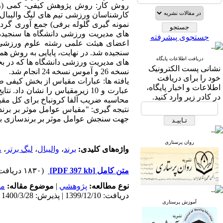
کارشناسان ورزشی تیم های لیگ والیبال
جستجوی پیشرفته
اعضای هیئت علمی رشته علوم ورزشی،
دریافت اطلاعات پایگاه
های مدیریت ورزشی دانشگاه ها که در بخ
نشانی پست الکترونیک
نسخه 26 و آموس نسخه 24 انجام شد.
خود را برای دریافت
اطلاعات و اخبار پایگاه،
در کادر زیر وارد کنید.
محاسبه ضریب آلفا کرونباخ برای کل مقیاس 95/0 و برای زیرمقیاس ها 75/0 تا 91/0 
نتیجه گیری: "مقیاس عوامل موثر بر برندسا
جهت سنجش عوامل موثر بر برندسازی باشگ
روان پرستاری
واژه‌های کلیدی:
برند
،
والیبال
،
لیگ برتر
،
م
متن کامل
[PDF 397 kb]
(۱۸۳۰ دریافت)
نوع مطالعه:
پژوهشي
|
موضوع مقاله:
مد
دریافت: 1399/12/10 | پذیرش: 1400/3/28 | انتشار: 1400/7/10
آموزش پرستاری