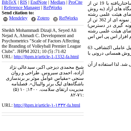
BibTeX
|
RIS
|
EndNote
|
Medlars
|
ProCite
روش کار: روش پژوهش کیفی- کمی (روش شناسی) بود. در بخش کیفی، داده ها به روش مصاحبه نیمه ساختاریافته با 19 تن از
|
Reference Manager
|
RefWorks
اه های آزاد (به روش
Send citation to:
دید. در بخش کمی نیز، روایی محتوا به روش کیفی توسط 15 تن از اعضای هیئت علمی رشته
Mendeley
Zotero
RefWorks
های مدیریت ورزشی دانشگاه ها سنجیده شد. روایی سازه به روش تحلیل عاملی اکتشافی و تاییدی هر دو در نمونه ای از 362 تن از
ونه گیری در دسترس)
Sheikh Mohammadi Dizaji A, Seyed Ali
 همسانی درونی با محاسبه ضریب آلفا کرونباخ در نمونه ای از 30 تن از اعضای هیئت علمی رشته
Nejad A, Ahmadi C. Development and
رم افزار اس پی اس اس
Psychometrics "Scale of Factors Affecting
the Branding of Volleyball Premier League
یافته ها: عبارات مقیاس از بخش کیفی طراحی شد. در بخش کمی، روایی محتوای کیفی مورد تایید بود. نتایج تحلیل عاملی اکتشافی، 63
Clubs". JHPM 2021; 10 (5) :71-82
قیاس را تایید نمود. پایایی به روش همسانی درونی با
URL:
http://jhpm.ir/article-1-1332-fa.html
شد. لذا استفاده از آن
شیخ محمدی دیزجی اکبر، سیدعالی نژاد
آزاده، احمدی سیروس. طراحی و روان
سنجی «مقیاس عوامل موثر بر برندسازی
باشگاه‌های لیگ برتر والیبال». فصلنامه
مدیریت ارتقای سلامت. ۱۴۰۰; ۱۰ (۵)
:۷۱-۸۲
URL:
http://jhpm.ir/article-۱-۱۳۳۲-fa.html