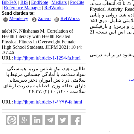
BibTeX
|
RIS
|
EndNote
|
Medlars
|
ProCite
تصادفی خوشه ای و بر اساس فرمول Cochran 358 از دانش آموزان دارای اضافه وزن با شاخص توده بدنی بین 25 تا 30 انتخاب شدند.
|
Reference Manager
|
RefWorks
رسشنامه اطلاعات جمعیت شناختی، "پرسشنامه آمادگی برای فعالیت بدنی" (Physical Activity Readiness
Send citation to:
ری سواد سلامت برای نوجوانان" (Health Literacy Measure for Adolescents) استفاده شد. روایی و پایایی
Mendeley
Zotero
RefWorks
ابزارها در پژوهش حاضر، سنجیده نشده و به پژوهش های دیگر اکتفا شده است. آمادگی جسمانی مرتبط با سلامتی شامل: دوی 540
ن و برس) و بارفیکس
talebi N, Nikshenas M. Correlation of
(قدرت و استقامت عضلات ناحیه کمربند شانه ای) مورد ارزیابی قرار گرفت. تحلیل داده ها در نرم افزار اس پی اس اس نسخه 21
Health Literacy with Health-Related
Physical Fitness in Overweight Female
(456/0) و با سواد سلامت (595/0) معنادار و مثبت بود
High School Students. JHPM 2021; 10 (4)
:37-46
ی-شود در برنامه درسی
URL:
http://jhpm.ir/article-1-1294-fa.html
طالبی ناهید، نیک شناس مریم. همبستگی
سواد سلامت با آمادگی جسمانی مرتبط با
ی.
سلامتی در دانش آموزان دختر دبیرستانی
دارای اضافه وزن. فصلنامه مدیریت ارتقای
سلامت. ۱۴۰۰; ۱۰ (۴) :۳۷-۴۶
URL:
http://jhpm.ir/article-۱-۱۲۹۴-fa.html