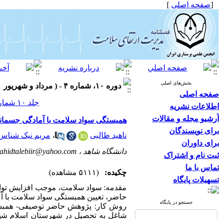
[
صفحه اصلی
]
بخش‌های اصلی
دوره ۱۰، شماره ۴ - ( مرداد و شهریور ۱۴۰۰ )
صفحه اصلی
جلد ۱۰ شماره ۴ صفحات ۴۶-۳۷
اطلاعات نشریه
آرشیو مجله و مقالات
همبستگی سواد سلامت با آمادگی جسمانی 
برای نویسندگان
ناهید طالبی
،
مریم نیک شناس
برای داوران
دانشگاه شاهد ،
ahidtalebiir@yahoo.com
ثبت نام و اشتراک
تماس با ما
چکیده:
(۵۱۱۱ مشاهده)
تسهیلات پایگاه
مقدمه: سواد سلامت، موجب افزایش توانا
حاضر، تعیین همبستگی سواد سلامت با آم
جستجو در پایگاه
روش کار: پژوهش حاضر توصیفی- همبستگ