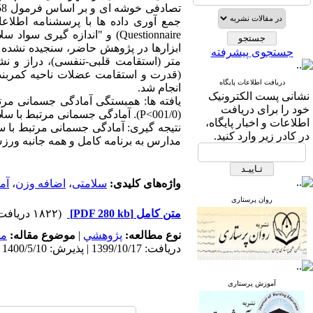
جستجوی پیشرفته
متر (استقامت قلبی-تنفسی)، دراز و 
دریافت اطلاعات پایگاه
انجام شد.
نشانی پست الکترونیک
خود را برای دریافت
(001/0>P). آمادگی جسمانی مرتبط با سلامتی قدرت پیش بینی کنندگی میزان سواد سلامت را دارند (001/0>P).
اطلاعات و اخبار پایگاه،
نتیجه گیری: آمادگی جسمانی مرتبط با س
در کادر زیر وارد کنید.
مدارس به برنامه کامل و همه جانبه ورزش
واژه‌های کلیدی:
سلامتی
،
اضافه وزن
،
آم
روان پرستاری
متن کامل
[PDF 280 kb]
(۱۸۲۲ دریافت)
نوع مطالعه:
پژوهشي
|
موضوع مقاله:
مد
دریافت: 1399/10/17 | پذیرش: 1400/5/10 | انتشار: 1400/5/10
آموزش پرستاری