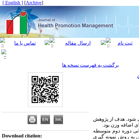
[ English ]
]
Archive
[
برگشت به فهرست نسخه ها
می شود. هدف از پژوهش
ی اضافه وزن بود.
نی دوره دوم متوسطه
Download citation:
 تعداد 5347 تن بود. نمونه های پژوهش به روش نمونه گیری