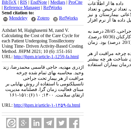
BibTeX
|
RIS
|
EndNote
|
Medlars
|
ProCite
رد شد. برای جمع آوری داده ها از اطلاعات
|
Reference Manager
|
RefWorks
تعداد ترخیص و تعداد
Send citation to:
عاتی بیمارستان و نیز
Mendeley
Zotero
RefWorks
 داده ها از نرم افزار
Azhdari M, Hajighasemi M, zand V.
یافته ها: بهای تمام شده چرخه مراقبت معادل 599/922/2 ریال بود که از این مبلغ 95/23 درصد به مرحله قبل از جراحی، 28/45 درصد به
Calculating the Cost of the Care Cycle for
مرحله حین جراحی و 77/30 درصد به مرحله بعد از جراحی اختصاص یافت. عوامل بها شامل حقوق و دستمزد کارکنان (60/36 درصد)،
each Patient Undergoing Tonsillectomy
لوازم مصرفی پزشکی (11/33 درصد)، دارو (96/25 درصد)، تجهیزات (13/3 درصد) و هزینه های غیرمستقیم (20/1 درصد) بود. زمان
Using Time- Driven Activity-Based Costing
Method. JHPM 2021; 10 (6) :151-161
ده چرخه مراقبت از هر
URL:
http://jhpm.ir/article-1-1259-fa.html
ای شناخت هر چه بیشتر
رمان بیماران استفاده
اژدری مهدیه، حاجی قاسمی محمدرضا، زند
وحید. محاسبه بهای تمام شده چرخه
مراقبت از هر بیمار تحت جراحی
تانسیلکتومی با استفاده از روش بهایابی بر
مبنای فعالیت زمان گرا. فصلنامه مدیریت
ارتقای سلامت. ۱۴۰۰; ۱۰ (۶) :۱۵۱-۱۶۱
URL:
http://jhpm.ir/article-۱-۱۲۵۹-fa.html