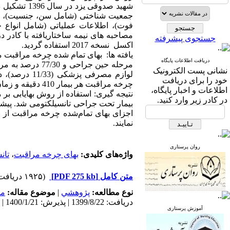
جمعیت شناختی (شامل سن، جنسیت)، اطل
فوت)، اطلاعات عملیاتی (شامل انواع خد
مصاحبه های نیمه ساختاریافته با کادر در
جستجوی پیشرفته
اکسل نسخه 2017 استفاده گردید.
دریافت اطلاعات پایگاه
نشانی پست الکترونیک
خود را برای دریافت
چرخه مراقبت هر بیمار 410 دقیقه و زمان انتظار بین فعالیت ها 60 دقیقه تخمین زده شد.
اطلاعات و اخبار پایگاه،
نتیجه گیری: استفاده از روش بهایابی بر
در کادر زیر وارد کنید.
بیمار تحت جراحی تانسیلکتومی شد. پیشن
اجزای بهای تمام‌شده چرخه مراقبت از ب
نمایند.
روان پرستاری
واژه‌های کلیدی:
بهای چرخه مراقبت
،
تان
متن کامل
[PDF 275 kb]
(۱۹۲۵ دریافت)
نوع مطالعه:
پژوهشي
|
موضوع مقاله:
مد
دریافت: 1399/8/22 | پذیرش: 1400/1/21 | انتشار: 1400/9/10
آموزش پرستاری