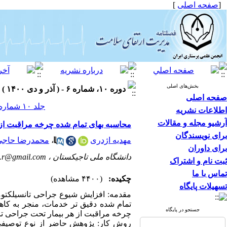
[
صفحه اصلی
]
بخش‌های اصلی
دوره ۱۰، شماره ۶ - ( آذر و دی ۱۴۰۰ )
صفحه اصلی
جلد ۱۰ شماره ۶ صفحات ۱۶۱-۱۵۱
اطلاعات نشریه
آرشیو مجله و مقالات
محاسبه بهای تمام شده چرخه مراقبت از ه
برای نویسندگان
مهدیه اژدری
،
محمدرضا حاجی
برای داوران
دانشگاه ملی تاجیکستان ،
m.r@gmail.com
ثبت نام و اشتراک
تماس با ما
چکیده:
(۴۴۰۰ مشاهده)
تسهیلات پایگاه
تمام شده دقیق تر خدمات، منجر به کا
جستجو در پایگاه
چرخه مراقبت از هر بیمار تحت جراحی تان
روش کار: پژوهش حاضر از نوع توصیفی م