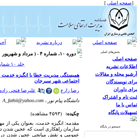
[
صفحه اصلی
]
بخش‌های اصلی
دوره ۱۰، شماره ۴ - ( مرداد و شهریور ۱۴۰۰ )
صفحه اصلی
جلد ۱۰ شماره ۴ صفحات ۷۱-۵۸
اطلاعات نشریه
آرشیو مجله و مقالات
همبستگی مدیریت خطا با انگیزه خدمت ع
اجتماعی شهر سیرجان
برای نویسندگان
برای داوران
رضا زارع
،
علیرضا فتحی زاده
ثبت نام و اشتراک
دانشگاه پیام نور ،
A_fathii@yahoo.com
تماس با ما
تسهیلات پایگاه
چکیده:
(۴۵۹۳ مشاهده)
مقدمه: انگیزه خدمت، بعنوان یکی از م
جستجو در پایگاه
سازمان راهکاری است که عجین شدن در ک
عمومی و نقش میانجی عجین شدن در کا