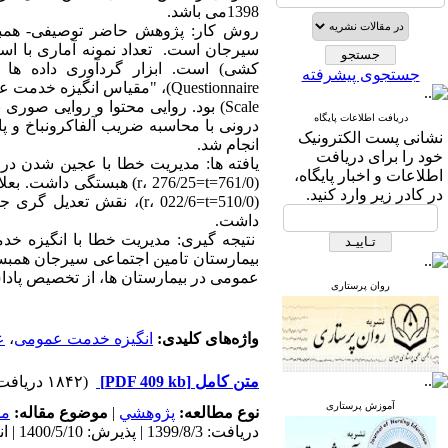
1398می باشد.
روش کار: پژوهش حاضر توصیفی- همبست
جستجوی پیشرفته
Scale) بود. روایی محتوا و روایی صو
دریافت اطلاعات پایگاه
نشانی پست الکترونیک
انجام شد.
خود را برای دریافت
اطلاعات و اخبار پایگاه،
(761/0=r، 276/25=t) هب
در کادر زیر وارد کنید.
داشت.
نتیجه گیری: مدیریت خطا با انگیزه خ
بیمارستان تامین اجتماعی سیرجان همبس
عمومی در بیمارستان ها، از تخصیص پادا
روان پرستاری
واژه‌های کلیدی:
انگیزه خدمت عمومی
،
ع
متن کامل
[PDF 409 kb]
(۱۸۴۲ دریافت)
آموزش پرستاری
نوع مطالعه:
پژوهشي
|
موضوع مقاله:
مد
دریافت: 1399/8/3 | پذیرش: 1400/5/10 | انتشار: 1400/5/10