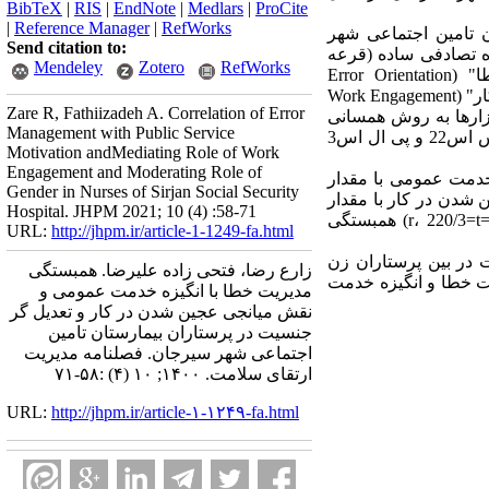
BibTeX
|
RIS
|
EndNote
|
Medlars
|
ProCite
|
Reference Manager
|
RefWorks
 تامین اجتماعی شهر
Send citation to:
Kr تن و روش نمونه‌گیری به شیوه تصادفی ساده (قرعه
Mendeley
Zotero
RefWorks
کشی) است. ابزار گردآوری داده ها از طریق پرسشنامه جمعیت شناختی و "پرسشنامه مدیریت خطا" (Error Orientation
Questionnaire)، "مقیاس انگیزه خدمت عمومی" (Public Service Motivation Scale)" و "مقیاس عجین شدن در کار" (Work Engagement
Zare R, Fathiizadeh A. Correlation of Error
ابزارها به روش همسانی
Management with Public Service
درونی با محاسبه ضریب آلفاکرونباخ و پایایی ترکیبی اندازه گیری شد. تحلیل دادها در نرم افزارهای اس پی اس اس22 و پی ال اس3
Motivation andMediating Role of Work
Engagement and Moderating Role of
عجین شدن در کار با انگیزه خدمت عمومی با مقدار
Gender in Nurses of Sirjan Social Security
جین شدن در کار با مقدار
Hospital. JHPM 2021; 10 (4) :58-71
(510/0=r، 022/6=t)، نقش تعدیل گری جنسیت زنان بین مدیریت خطا و عجین شدن در کار با مقدار (348/0=r، 220/3=t) همبستگی
URL:
http://jhpm.ir/article-1-1249-fa.html
 در بین پرستاران زن
زارع رضا، فتحی زاده علیرضا. همبستگی
ت خطا و انگیزه خدمت
مدیریت خطا با انگیزه خدمت عمومی و
نقش میانجی عجین شدن در کار و تعدیل گر
جنسیت در پرستاران بیمارستان تامین
اجتماعی شهر سیرجان. فصلنامه مدیریت
ارتقای سلامت. ۱۴۰۰; ۱۰ (۴) :۵۸-۷۱
URL:
http://jhpm.ir/article-۱-۱۲۴۹-fa.html