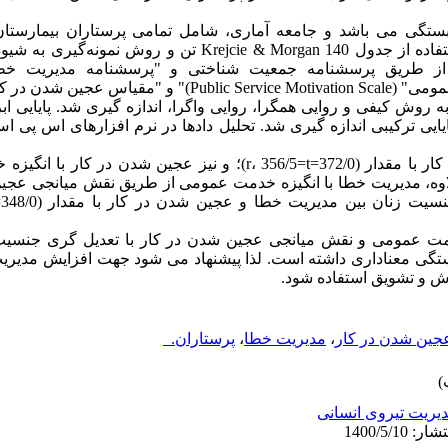
گی می باشد و جامعه آماری، شامل تمامی پرستاران بیمارستان
سیرجان است. تعداد نمونه آماری با استفاده از جدول ejcie & Morgan 140
ری به روش کیفی و روایی همگرا، روایی واگرا، اندازه گیری شد. پایایی 
یافته ها: مدیریت خطا با عجین شدن در کار با مقدار (372/0=r، 356/5=t)؛ و نیز 
ستگی داشت. بعلاوه، مدیریت خطا با انگیزه خدمت عمومی از طریق نقش میانجی ع
دمت عمومی و نقش میانجی عجین شدن در کار با تعدیل گری جنسیت
تگی معناداری داشته است. لذا پیشنهاد می شود جهت افزایش مدیری
ش و تشویق استفاده شود.
جین شدن در کار
،
مدیریت خطا
،
پرستاران.
یریت تیروی انسانی