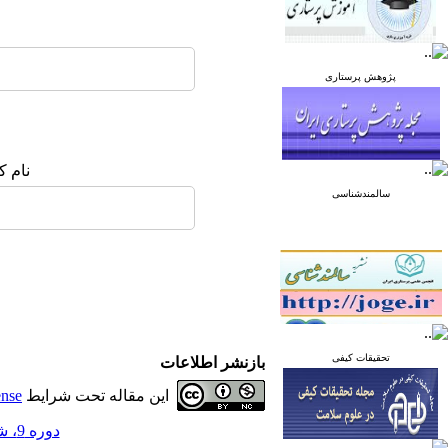
پژوهش پرستاری
نام ک
سالمندشناسی
تحقیقات کیفی
بازنشر اطلاعات
این مقاله تحت شرایط
ense
دوره 9، شماره 6 - ( آذر و دی 1399 )