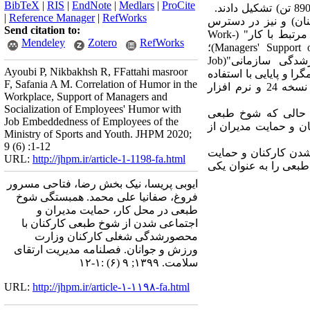
BibTeX
|
RIS
|
EndNote
|
Medlars
|
ProCite
روش کار: پژوهش حاضر توصیفی - همبستگی است. جامعۀ آماری را تمام کارکنان وزارت ورزش و جوانان (890 تن) تشکیل دادند.
|
Reference Manager
|
RefWorks
اطاق کارکنان) و نیز در دسترس
Send citation to:
(کارکنان) انتخاب شدند. در این مطالعه از پرسشنامه جمعیت شناختی، "پرسشنامه سبک های شوخ طبعی مرتبط با کار" (Work-
Mendeley
Zotero
RefWorks
Related Humor Questionnaire)؛ "پرسشنامه حمایت مدیران از شوخ طبعی" (Managers' Support of Humor Questionnaire)؛
"پرسشنامه اجتماعی شدن کارکنان "( Coworker Socializing Questionnaire)؛ و "پرسشنامه محصورشدگی سازمانی"(Job
Ayoubi P, Nikbakhsh R, FFattahi masroor
 همگرا و پایایی با استفاده
F, Safania A M. Correlation of Humor in the
از پایایی ترکیبی و ضریب آلفاکرونباخ مورد تأئید قرار گرفت. تحلیل داده‌ها در نرم افزار اس پی اس اس نسخه 24 و نرم افزار
Workplace, Support of Managers and
Socialization of Employees' Humor with
یوند دهنده با حمایت مدیران از شوخی همبستگی مثبت معنادار دارد (001>P). در حالی که شوخ طبعی
Job Embeddedness of Employees of the
 اجتماعی شدن کارکنان و حمایت مدیران از
Ministry of Sports and Youth. JHPM 2020;
9 (6) :1-12
شدن کارکنان و حمایت
URL:
http://jhpm.ir/article-1-1198-fa.html
بعی را به عنوان یکی
ایوبی پریسا، نیک بخش رضا، فتاحی مسرور
فروغ، صفانیا علی محمد. همبستگی شوخ
طبعی در محل کار، حمایت مدیران و
اجتماعی شدن از شوخ طبعی کارکنان با
محصورشدگی شغلی کارکنان وزارت
ورزش و جوانان. فصلنامه مدیریت ارتقای
سلامت. ۱۳۹۹; ۹ (۶) :۱-۱۲
URL:
http://jhpm.ir/article-۱-۱۱۹۸-fa.html