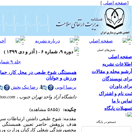
[
صفحه اصلی
]
بخش‌های اصلی
دوره ۹، شماره ۶ - ( آذر و دی ۱۳۹۹ )
صفحه اصلی
جلد ۹ شماره ۶ صفحات ۱۲-۱
اطلاعات نشریه
آرشیو مجله و مقالات
همبستگی شوخ طبعی در محل کار، حمای
ورزش و جوانان
برای نویسندگان
برای داوران
پریسا ایوبی
،
رضا نیک بخش
ثبت نام و اشتراک
دانشگاه آزاد واحد تهران جنوب ،
hoo.com
تماس با ما
تسهیلات پایگاه
چکیده:
(۵۸۵۵ مشاهده)
مقدمه: شوخ طبعی داشتن ارتباطات سرگر
جستجو در پایگاه
هدف پژوهش حاضر تعیین همبستگی ش
محصورشدگی شغلی کارکنان وزارت ورزش 