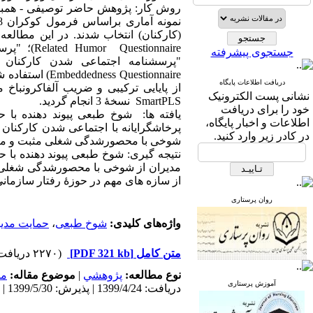
جستجوی پیشرفته
Questionnaire
دریافت اطلاعات پایگاه
نشانی پست الکترونیک
SmartPLS نسخۀ 3 انجام گردید.
خود را برای دریافت
اطلاعات و اخبار پایگاه،
در کادر زیر وارد کنید.
شوخی با محصورشدگی شغلی مثبت و معنادار دا
نتیجه گیری: شوخ طبعی پیوند دهنده با
مدیران از شوخی با محصورشدگی شغلی هم
از سازه های مهم در حوزۀ رفتار سازمانی
روان پرستاری
واژه‌های کلیدی:
شوخ طبعی
،
حمایت مدی
متن کامل
[PDF 321 kb]
(۲۲۷۰ دریافت)
نوع مطالعه:
پژوهشي
|
موضوع مقاله:
مد
آموزش پرستاری
دریافت: 1399/4/24 | پذیرش: 1399/5/30 | انتشار: 1399/9/10