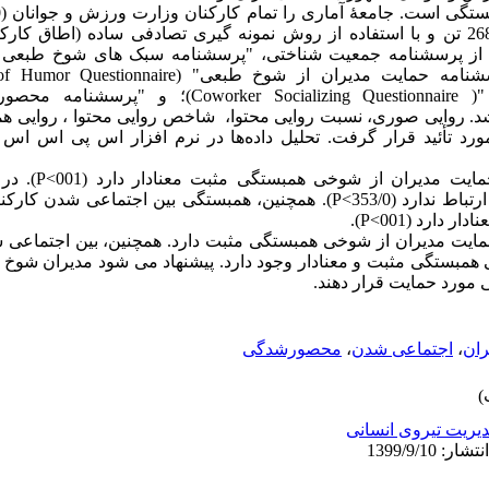
نمونه آماری براساس فرمول کوکران 268 تن و با استفاده از روش نمونه گیری تصادفی ساده (
Embeddedness ) استفاده شد. روایی صوری، نسبت روایی محتوا، شاخص روایی محتوا ، روایی
یافته ها: شوخ طبعی پ
پرخاشگرایانه با اجتماعی شدن کارکنان ارتباط ندارد (353/0>P). همچنین، همبستگی بین
رد (001>P).
 حمایت مدیران از شوخی همبستگی مثبت دارد. همچنین، بین اجتماعی 
بستگی مثبت و معنادار وجود دارد. پیشنهاد می شود مدیران شوخ ط
 مورد حمایت قرار دهند.
ران
،
اجتماعی شدن
،
محصورشدگی
یریت تیروی انسانی