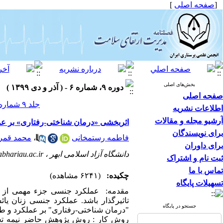
[
صفحه اصلی
]
بخش‌های اصلی
دوره ۹، شماره ۶ - ( آذر و دی ۱۳۹۹ )
صفحه اصلی
جلد ۹ شماره ۶ صفحات ۱۰۷-۹۶
اطلاعات نشریه
آرشیو مجله و مقالات
اثربخشی «درمان شناختی-رفتاری» بر عم
برای نویسندگان
فاطمه رستمخانی
،
محمد قمر
برای داوران
دانشگاه آزاد اسلامی ابهر ،
hariau.ac.ir
ثبت نام و اشتراک
تماس با ما
چکیده:
(۶۲۴۱ مشاهده)
تسهیلات پایگاه
مقدمه: عملکرد جنسی جزء مهمی از زن
تاثیرگذار باشد. عملکرد جنسی زنان یا
جستجو در پایگاه
"درمان شناختی-رفتاری" بر عملکرد و طر
روش کار : روش پژوهش حاضر نیمه تجرب