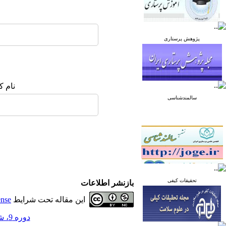
پژوهش پرستاری
نام ک
سالمندشناسی
تحقیقات کیفی
بازنشر اطلاعات
این مقاله تحت شرایط
ense
دوره 9، شماره 6 - ( آذر و دی 1399 )