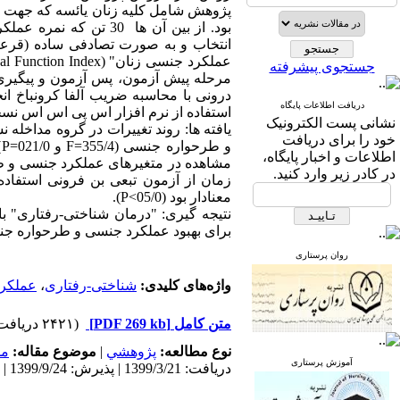
جستجوی پیشرفته
مرحله پیش آزمون، پس آزمون و پیگیری
دریافت اطلاعات پایگاه
استفاده از نرم افزار اس پی اس اس نسخه 24 تحلیل گرد
نشانی پست الکترونیک
خود را برای دریافت
اطلاعات و اخبار پایگاه،
مشاهده در متغیرهای عملکرد جنسی و طر
در کادر زیر وارد کنید.
زمان از آزمون تبعی بن فرونی استفاده
معنادار بود (05/0>P).
نتیجه گیری: "درمان شناختی-رفتاری" ب
برای بهبود عملکرد جنسی و طرحواره جن
روان پرستاری
واژه‌های کلیدی:
شناختی-رفتاری
،
عملکر
متن کامل
[PDF 269 kb]
(۲۴۲۱ دریافت)
نوع مطالعه:
پژوهشي
|
موضوع مقاله:
مد
آموزش پرستاری
دریافت: 1399/3/21 | پذیرش: 1399/9/24 | انتشار: 1399/9/10