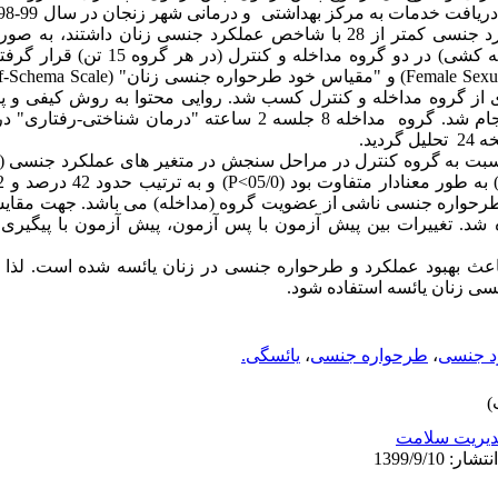
بود. از بین آن ها 30 تن که نمره عملکرد جنسی کمتر از 28 با شاخص عملکرد جنسی زن
انتخاب و به صورت تصادفی ساده (قرعه کشی) در دو 
 از گروه مداخله و کنترل کسب شد. روایی محتوا به روش کیفی و پ
درونی با محاسبه ضریب آلفا کرونباخ انجام شد. گروه مداخله 8 جلسه 2 ساعته "
ید.
حواره جنسی ناشی از عضویت گروه (مداخله) می باشد. جهت مقایسه 
 شد. تغییرات بین پیش آزمون با پس آزمون، پیش آزمون با پیگیری
اعث بهبود عملکرد و طرحواره جنسی در زنان یائسه شده است. لذا پ
سی زنان یائسه استفاده شود.
د جنسی
،
طرحواره جنسی
،
یائسگی.
یریت سلامت