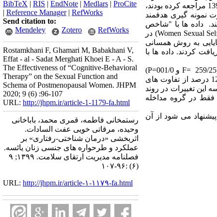
BibTeX
|
RIS
|
EndNote
|
Medlars
|
ProCite
پژوهش شامل کلیه زنان یائسه که جهت دریافت خدمات به مرکز بهداشتی و درمانی شهر زنجان در سال 99-1398 مراجعه کرده بودند،
|
Reference Manager
|
RefWorks
ان داشتند، به صورت نمونه گیری هدفمند
Send citation to:
گروه مداخله و کنترل (در هر گروه 15 تن) قرار گرفتند. داده ها با "شاخص
Mendeley
Zotero
RefWorks
عملکرد جنسی زنان" (Female Sexual Function Index) و "مقیاس خود طرحواره جنسی زنان" (Women Sexual Self-Schema Scale) در
ایایی به روش همسانی
Rostamkhani F, Ghamari M, Babakhani V,
درمان شناختی-رفتاری" دریافت کردند. داده ها با
Effat - al - Sadat Merghati Khoei E - A - S.
The Effectiveness of “Cognitive-Behavioral
یافته ها: روند تغییرات در گروه مداخله نسبت به گروه کنترل در مراحل سنجش در متغیر های عملکرد جنسی (259/25 =F و 001/0=P)
Therapy” on the Sexual Function and
و طرحواره جنسی (355/4=F و 021/0=P) به طور معنادار متفاوت بود (05/0>P) و به ترتیب حدود 42 درصد و 12 درصد از تفاوت های
Schema of Postmenopausal Women. JHPM
این تغییرات در روند
2020; 9 (6) :96-107
 فقط در گروه مداخله
URL:
http://jhpm.ir/article-1-1179-fa.html
یشنهاد می شود از آن
رستمخانی فاطمه، قمری محمد، باباخانی
وحیده، مرقاتی خویی عفت السادات.
اثربخشی «درمان شناختی-رفتاری» بر
عملکرد و طرحواره های جنسی زنان یائسه.
فصلنامه مدیریت ارتقای سلامت. ۱۳۹۹; ۹
(۶) :۹۶-۱۰۷
URL:
http://jhpm.ir/article-۱-۱۱۷۹-fa.html