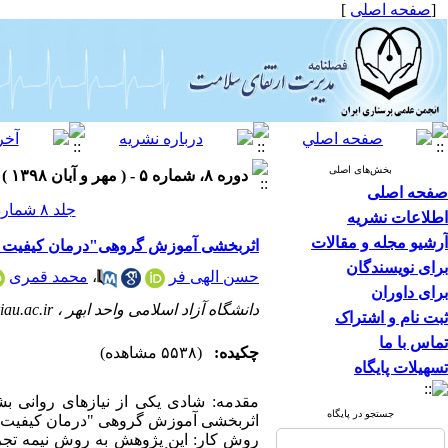
[
صفحه اصلی
]
بخش‌های اصلی
دوره ۸، شماره ۵ - ( مهر و آبان ۱۳۹۸ )
صفحه اصلی
جلد ۸ شماره ۵ صفحات ۶۲-۵۶
اطلاعات نشریه
آرشیو مجله و مقالات
اثربخشی آموزش گروهی"درمان کیفیت ز
برای نویسندگان
حسن الهی فر
،
محمد قمری
برای داوران
دانشگاه آزاد اسلامی واحد ابهر ،
au.ac.ir
ثبت نام و اشتراک
تماس با ما
چکیده:
(۵۵۳۸ مشاهده)
تسهیلات پایگاه
مقدمه: شادی یکی از نیازهای روانی ب
جستجو در پایگاه
اثربخشی آموزش گروهی "درمان کیفیت ز
روش کار: این پژوهش به روش نیمه تجرب