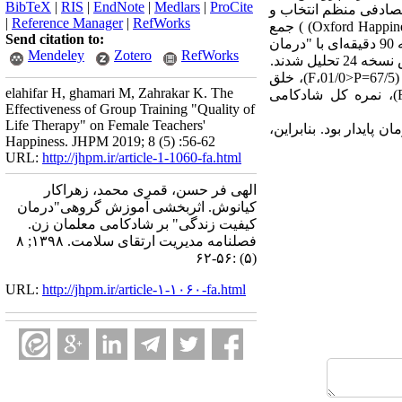
BibTeX
|
RIS
|
EndNote
|
Medlars
|
ProCite
از میان آن‌ها 30 تن با روش نمونه گیری تصادفی منظم انتخاب و
|
Reference Manager
|
RefWorks
بطور تصادفی در دو گروه مساوی جایگزین شدند. داده‌ها با "پرسشنامه شادکامی آکسفورد" Oxford Happiness Questionnaire) ) جمع
Send citation to:
آوری شد. روایی محتوا و پایایی پرسشنامه به روش آلفای کرونباخ اندازه گیری شد. گروه مداخله در هشت جلسه 90 دقیقه‌ای با "درمان
Mendeley
Zotero
RefWorks
ل شدند.
یافته‌ها: در مراحل پیش آزمون، پس آزمون و پیگیری بین گروه‌های مداخله و گواه در مؤلفه رضایت از زندگی (67/5=F،01/0>P)، خلق
elahifar H, ghamari M, Zahrakar K. The
مثبت (46/5=F،01/0>P)، سلامتی (92/8=F،01/0>P)، کارآمدی (15/10=F،01/0>P)، عزت نفس (21/7=F،01/0>P)، نمره کل شادکامی
Effectiveness of Group Training "Quality of
Life Therapy" on Female Teachers'
ایدار بود. بنابراین،
Happiness. JHPM 2019; 8 (5) :56-62
URL:
http://jhpm.ir/article-1-1060-fa.html
الهی فر حسن، قمری محمد، زهراکار
کیانوش. اثربخشی آموزش گروهی"درمان
کیفیت زندگی" بر شادکامی معلمان زن.
فصلنامه مدیریت ارتقای سلامت. ۱۳۹۸; ۸
(۵) :۵۶-۶۲
URL:
http://jhpm.ir/article-۱-۱۰۶۰-fa.html