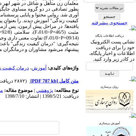
کیفیت زندگی" آموزش دیدند. را بعنوان پیش آز
جستجوی پیشرفته
دریافت اطلاعات پایگاه
(09/14=F،01/0>P) تفاوت معنی داری وجود داشت.
نشانی پست الکترونیک
نتیجه‌گیری: "درمان کیفیت زندگی" باعث 
خود را برای دریافت
پیشنهاد می‌شود مشاوران و درمانگران می
اطلاعات و اخبار پایگاه،
در کادر زیر وارد کنید.
واژه‌های کلیدی:
آموزش
،
درمان کیفیت ز
متن کامل
[PDF 787 kb]
(۲۸۷۲ دریافت)
روان پرستاری
نوع مطالعه:
پژوهشي
|
موضوع مقاله:
مد
دریافت: 1398/5/21 | انتشار: 1398/7/10
آموزش پرستاری