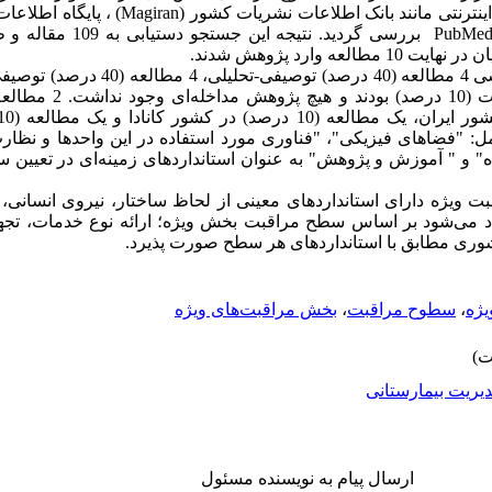
انجام شده بودند، در پایگاه‌های اطلاعاتی اینترنتی مانند
(Med، Google Scholar، Science Direct
 وارد پژوهش شدند.
یافته‌ها: از میان 10 مطالعه‌ی مورد بررسی 4 مط
ل: "فضاهای فیزیکی"، "فناوری مورد استفاده در این واحدها و نظار
ه" و " آموزش و پژوهش" به عنوان استانداردهای زمینه‌ای در تعیی
 ویژه دارای استانداردهای معینی از لحاظ ساختار، نیروی انسانی، ب
د می‌شود بر اساس سطح مراقبت بخش ویژه؛ ارائه نوع خدمات، تجهی
شوری مطابق با استانداردهای هر سطح صورت پذیرد.
یژه
،
سطوح مراقبت
،
بخش مراقبت‌های ویژه
یریت بیمارستانی
ارسال پیام به نویسنده مسئول