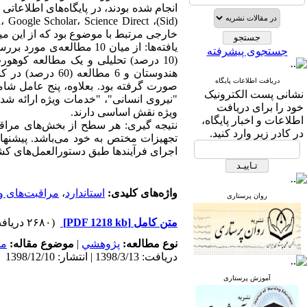
خارجی مرتبط با موضوع بود که از این میان در نهایت 10 مطالعه
جستجوی پیشرفته
دریافت اطلاعات پایگاه
صورت گرفته بود. بعلاوه، پنج عامل شام
نشانی پست الکترونیک
"نیروی انسانی"، "خدمات ویژه ارائه شد
خود را برای دریافت
ویژه نقش اساسی دارند.
اطلاعات و اخبار پایگاه،
نتیجه گیری: هر سطح از بخش‌های مراقبت
در کادر زیر وارد کنید.
تجهیزات مختص به خود می‌باشد. پیشنها
اجرای فرآیندها طبق دستورالعمل‌های ک
واژه‌های کلیدی:
استاندارد
،
مراقبت‌های و
روان پرستاری
متن کامل
[PDF 1218 kb]
(۲۶۸۰ دریافت)
نوع مطالعه:
پژوهشي
|
موضوع مقاله:
مد
دریافت: 1398/3/13 | انتشار: 1398/12/10
آموزش پرستاری