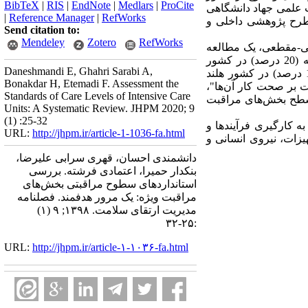
BibTeX
|
RIS
|
EndNote
|
Medlars
|
ProCite
 بانک اطلاعات نشریات کشور (Magiran) ، پایگاه اطلاعات علمی جهاد دانشگاهی
|
Reference Manager
|
RefWorks
Sid)، Pub بررسی گردید. نتیجه این جستجو دستیابی به 109 مقاله و طرح پژوهشی داخلی و
Send citation to:
Mendeley
Zotero
RefWorks
العه (40 درصد) توصیفی-تحلیلی، 4 مطالعه (40 درصد) توصیفی-مقطعی، یک مطالعه
(10 درصد) تحلیلی و یک مطالعه کوهورت (10 درصد) بودند و هیچ پژوهش مداخله‌ای وجود نداشت. 2 مطالعه (20 درصد) در کشور
Daneshmandi E, Ghahri Sarabi A,
هندوستان و 6 مطالعه (60 درصد) در کشور ایران، یک مطالعه (10 درصد) در کشور کانادا و یک مطالعه (10 درصد) در کشور هلند
Bonakdar H, Etemadi F. Assessment the
ت بر صحت کار آن‌ها"،
Standards of Care Levels of Intensive Care
ن سطح بخش‌های مراقبت
Units: A Systematic Review. JHPM 2020; 9
(1) :25-32
ه کارگیری فرآیندها و
URL:
http://jhpm.ir/article-1-1036-fa.html
زات، نیروی انسانی و
دانشمندی احسان، قهری سرابی علیرضا،
بنکدار حمیرا، اعتمادی فرشته. بررسی
استانداردهای سطوح مراقبتی بخش‌های
مراقبت ویژه: یک مرور هدفمند. فصلنامه
مدیریت ارتقای سلامت. ۱۳۹۸; ۹ (۱)
:۲۵-۳۲
URL:
http://jhpm.ir/article-۱-۱۰۳۶-fa.html