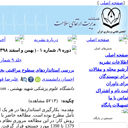
[
صفحه اصلی
]
بخش‌های اصلی
دوره ۹، شماره ۱ - ( بهمن و اسفند ۱۳۹۸ )
صفحه اصلی
جلد ۹ شماره ۱ صفحات ۳۲-۲۵
اطلاعات نشریه
آرشیو مجله و مقالات
بررسی استانداردهای سطوح مراقبتی بخش
برای نویسندگان
احسان دانشمندی
،
علیرضا قه
برای داوران
دانشگاه علوم پزشکی شهید بهشتی ،
com
ثبت نام و اشتراک
تماس با ما
چکیده:
(۵۲۱۳ مشاهده)
تسهیلات پایگاه
مقدمه: بکارگیری استانداردها در هر یک
تأمل مطرح بوده است. مطالعه حاضر با ه
جستجو در پایگاه
1379 تا 1398 مورد جستجو قرا