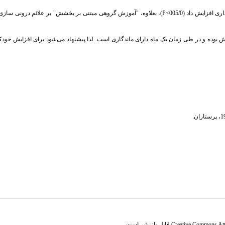
یافته ها: "آموزش گروهی مبتنی بر بخشش" بر خودکنترلی مؤثر بوده و آن را به طرز معناداری افزایش داد (005/0>P). بعلاوه، "آموزش گروهی مبتنی بر بخ
بوده و در طی زمان یک ماه دارای ماندگاری است. لذا پیشنهاد می‌شود برای افزایش خودکن
،
پرستاران.
Creative Commons Attr
قابل بازنشر است.