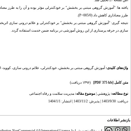
اس نسخه 27 تحلیل شد.
طرز معناداری کاهش داد (005/0>P).
نتیجه گیری: "آموزش گروهی مبتنی بر بخشش" بر خودکنترلی و علائم درونی سازی اثربخش 
سازی در حرفه پرستاری از این روش آموزشی در برنامه ضمن خدمت استفاده گردد.
واژه‌های کلیدی:
آموزش گروهی مبتنی بر بخشش
،
خودکنترلی
،
علائم درونی سازی
،
کووید- 19
متن کامل
[PDF 375 kb]
(۱۴۹۶ دریافت)
نوع مطالعه:
پژوهشي
|
موضوع مقاله:
مدیریت سلامت و رفاه اجتماعی
دریافت: 1403/9/30 | پذیرش: 1403/11/2 | انتشار: 1404/1/1
بازنشر اطلاعات
این مقاله تحت شرایط
ibution-NonCommercial 4.0 International License