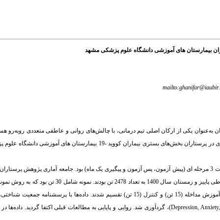
ران بیمارستان های آموزشی دانشگاه علوم پزشکی مشهد
mailto:ghanifar@iaubir.
ن به‌عنوان یکی از ارکان اصلی تیم درمانی، با چالش‌های روانی و عاطفی متعددی روبه‌رو ه
هدف تعیین اثربخشی "آموزش گروهی مبتنی بر بخشش" بر خودکنترلی و علائم درونی سازی در پرستاران بخش‌های بستری بیماران کوو
روش کار: روش پژوهش نیمه تجربی از نوع پیش آزمون-پس آزمون با گروه کنترل و به‌صورت 3 مرحله ای (پیش آزمون، پس آزمون و پیگیری یک ماه) بود. جامعه آما
بخش‌های بستری بیماران کووید- 19 بیمارستان های آموزشی دانشگاه علوم پزشکی مشهد طی پاییز و زمستان 
رعایت معیارهای ورود و خروج انتخاب و به‌ صورت تصادفی از نوع قرعه کشی به 2 گروه آموزش مداخله (15 تن) و کنترل (15 تن) تقسیم شدند. دا
تانجی"(Tangney Self- Control Scale) و «مقیاس افسردگی، اضطراب، تنش» (Depression, Anxiety, Stress Scale)، گردآوری شد. روایی و پایایی به مطالعات قبلی