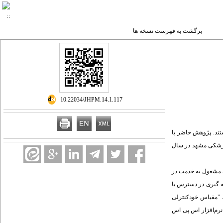
برگشت به فهرست نسخه ها
‎ 10.22034/JHPM.14.1.117
ستند. پژوهش حاضر با
ید -19 بیمارستان های آموزشی دانشگاه علوم پزشکی مشهد در سال
ری پژوهش پرستاران مشغول به خدمت در
سال 1400 به تعداد 2478 تن بودند. نمونه شامل 30 تن بود که به روش نمونه گیری در دسترس با
ده‌ها با پرسشنامه جمعیت شناختی، "مقیاس خودکنترلی
 اکتفا گردید. داده‌ها در نرم‌افزار اس پی اس