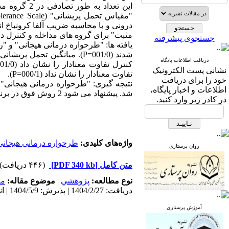
این تعداد 
مثبت" برای گروه های مداخله و کنترل داده ها
جستجوی پیشرفته
یافته ها: "طرحواره درمانی هیجانی" و 
شدند (001/0=P). میانگین ت
دریافت اطلاعات پایگاه
نشانی پست الکترونیک
تفاوت معنادار را نشان نداد (000/1=P).
خود را برای دریافت
نتیجه گیری: "طرحواره درمانی هیجانی"
اطلاعات و اخبار پایگاه،
شد. پیشنهاد می شود 2 روش فوق در برنامه های آموزشی و درمانی این مادران گنجانده شود.
در کادر زیر وارد کنید.
واژه‌های کلیدی:
طرحواره درمانی هیجانی
روان پرستاری
متن کامل
[PDF 340 kb]
(۴۴۶ دریافت)
نوع مطالعه:
پژوهشي
|
موضوع مقاله:
مد
دریافت: 1404/2/27 | پذیرش: 1404/5/9 | انتشار: 1405/2/10
آموزش پرستاری