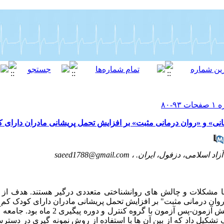
ی» و «روان درمانی مثبت» بر افزایش تحمل پریشانی مادران دارای ک
زاد اسلامی، دزفول، ایران. ،
saeed1788@gmail.com
 با مشکلات و چالش های روانشناختی متعددی درگیر هستند. هدف ا
وان درمانی مثبت" بر افزایش تحمل پریشانی مادران دارای کودک کم ت
روش کار: پژوهش نیمه تجربی با طرح پیش آزمون-پس آزم