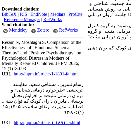
از پرسشنامه جمعیت شناختی و
 روش کیفی و پایایی به روش همسانی
Download citation:
BibTeX
|
RIS
|
EndNote
|
Medlars
|
ProCite
درونی و با محاسبه ضریب آلفا کرونباخ اندازه گیری شد. پس از اجرای 10 جلسه "طرحواره درمانی هیجانی" و 10 جلسه "روان درمانی
|
Reference Manager
|
RefWorks
Send citation to:
ی نسبت به گروه کنترل
Mendeley
Zotero
RefWorks
ان درمانی مثبت" و گروه
ی هیجانی" و "روان درمانی مثبت"
Resam N, Moshtaghi S. Comparison of the
Effectiveness of “Emotional Schema
ی کودک کم توان ذهنی
Therapy” and “Positive Psychotherapy” on
Psychological Distress in Mothers of
Mentally Retarded Children. JHPM 2026;
15 (1) :80-93
URL:
http://jhpm.ir/article-1-1891-fa.html
رسام نسرین، مشتاقی سعید. مقایسه
اثربخشی «طرحواره درمانی هیجانی» و
«روان درمانی مثبت» بر افزایش تحمل
پریشانی مادران دارای کودک کم توان ذهنی.
فصلنامه مدیریت ارتقای سلامت. ۱۴۰۵; ۱۵
(۱) :۸۰-۹۳
URL:
http://jhpm.ir/article-۱-۱۸۹۱-fa.html