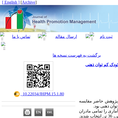
[ English ]
]
Archive
[
برگشت به فهرست نسخه ها
ودک کم توان ذهنی
‎ 10.22034/JHPM.15.1.80
ز پژوهش حاضر مقایسه
وان ذهنی بود.
ون با گروه کنترل و دوره پیگیری 2 ماه بود. جامعه آماری را تمامی مادران
دارای کودک کم توان ذهنی شهر اندیمشک تشکیل داد که از بین آن ها با استفاده از روش نمونه گیری در دسترس، 36 تن انتخاب شدند.