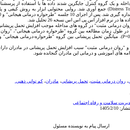
به طور تصادفی در 2 گروه مداخله و یک گروه کنترل جایگزین شدند داده ها با استفاده 
"مقیاس تحمل پریشانی" (Distress Tolerance Scale) جمع آوری شد. روایی محتوایی ابزار به
 در نرم افزار اس پی اس اس نسخه 26 تحلیل شد.
"روان درمانی مثبت" در گروه های مداخله موجب افزایش تحمل پریشان
حمل پریشانی در طول زمان مطالعه بین گروه "طرحواره درمانی هیجانی"، "رو
کنترل تفاوت معنادار را نشان داد (001/0=P). میانگین تحمل پریشانی بین گروه "طرحواره-درمان
 و "روان درمانی مثبت" سبب افزایش تحمل پریشانی در مادران دارا
،
روان درمانی مثبت
،
تحمل پریشانی
،
مادران
،
کم توانی ذهنی.
یریت سلامت و رفاه اجتماعی
ارسال پیام به نویسنده مسئول