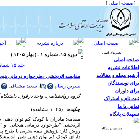
[
صفحه اصلی
]
بخش‌های اصلی
دوره ۱۵، شماره ۱ - ( بهار ۱۴۰۵ )
صفحه اصلی
جلد ۱۵ شماره ۱ صفحات ۹۳-۸۰
اطلاعات نشریه
آرشیو مجله و مقالات
مقایسه اثربخشی «طرحواره درمانی هیجان
برای نویسندگان
نسرین رسام
،
سعید مشتاقی
برای داوران
گروه روانشناسی، واحد دزفول، دانشگاه آ
ثبت نام و اشتراک
تماس با ما
چکیده:
(۱۰۴۵ مشاهده)
تسهیلات پایگاه
مقدمه: مادران با کودک کم توان ذهنی
اثربخشی "طرحواره درمانی هیجانی" و "ر
جستجو در پایگاه