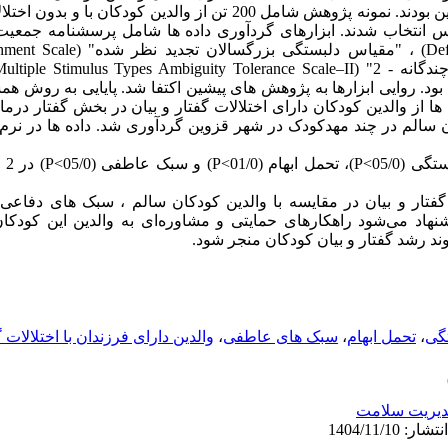
بیان و والدین کودکان سالم در شهر قزوین بودند. نمونه پژوهش شامل 200 تن از والد
س انتخاب شدند. ابزارهای گردآوری داده ها شامل پرسشنامه جمعی
طفی" (Affective Style Questionnaire) بود. روایی ابزارها به پژوهش های پیشین اکتفا شد. پایایی
 ها از والدین کودکان دارای اختلالات گفتار و بیان در بخش گفتار در
 سالم در چند مهدکودک در شهر قزوین گردآوری شد. داده ها در نر
یافته
 گفتار و بیان در مقایسه با والدین کودکان سالم ، سبک های دفاعی 
هاد می‌شود راهکارهای حمایتی و مشاوره‌ای به والدین این کودکان 
ند رشد گفتار و بیان کودکان منجر شود.
گی
،
تحمل ابهام
،
سبک های عاطفی
،
والدین دارای فرزندان با اختلالات گ
یریت سلامت