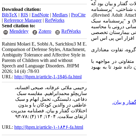
ین کودکان با و بدون اختلالات گفتار و بیان بود که
ت شناختی، "پرسشنامه
Download citation:
BibTeX
|
RIS
|
EndNote
|
Medlars
|
ProCite
سبک دفاعی"(Defense Style Questionnaire) ، "مقیاس دلبستگی بزرگسالان تجدید نظر شده" (Revised Adult Attachment Scale)،
|
Reference Manager
|
RefWorks
"مقیاس تحمل ابهام برای محرک های چندگانه - 2" (Multiple Stimulus Types Ambiguity Tolerance Scale–II) و "پرسشنامه سبک
Send citation to:
 به روش همسانی درونی با محاسبه
Mendeley
Zotero
RefWorks
مانی بیمارستان تخصصی
م افزار اس پی اس اس
Rahimi Molaei E, Sobhi A, Sarichlou3 M E.
Comparison of Defense Styles, Attachment,
 ها: بین سبک‌ دفاعی (05/0>P)، دلبستگی (05/0>P)، تحمل ابهام (01/0>P) و سبک عاطفی (05/0>P) در 2 گروه، تفاوت‌ معنا‌داری
Ambiguity Tolerance and Affective Style in
Parents of Children with and without
متفاوتی در مواجهه با
Speech and Language Disorders. JHPM
داده شود تا به بهبود
2026; 14 (4) :78-93
URL:
http://jhpm.ir/article-1-1846-fa.html
رحیمی ملائی عرفانه، صبحی افسانه،
ساریچلو محمدابراهیم. مقایسه سبک
دفاعی، دلبستگی، تحمل ابهام و سبک
فتار و بیان.
عاطفی در والدین کودکان با و بدون
اختلالات گفتار و بیان. فصلنامه مدیریت
ارتقای سلامت. ۱۴۰۴; ۱۴ (۴) :۷۸-۹۳
URL:
http://jhpm.ir/article-۱-۱۸۴۶-fa.html