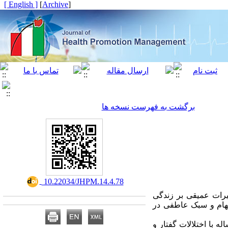
[ English ]
]
Archive
[
برگشت به فهرست نسخه ها
‎ 10.22034/JHPM.14.4.78
ثیرات عمیقی بر زندگی
بهام و سبک عاطفی در
وش پژوهش حاضر از نوع توصیفی- مقایسه‌ای است. جامعه آماری شامل والدین کودکان 1 تا 5 ساله با اختلالات گفتار و