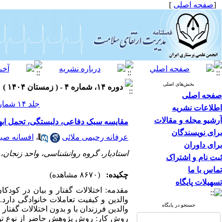
[
صفحه اصلی
]
بخش‌های اصلی
دوره ۱۴، شماره ۴ - ( زمستان ۱۴۰۴ )
صفحه اصلی
جلد ۱۴ شماره ۴ صفحات ۹۳-۷۸
اطلاعات نشریه
آرشیو مجله و مقالات
مقایسه سبک دفاعی، دلبستگی، تحمل ابهام
برای نویسندگان
عرفانه رحیمی ملائی
،
افسانه صب
برای داوران
استادیار، گروه روانشناسی، واحد زنجان، د
ثبت نام و اشتراک
تماس با ما
چکیده:
(۸۶۷۰ مشاهده)
تسهیلات پایگاه
مقدمه: اختلالات گفتار و بیان در کودک
والدین و کیفیت تعاملات خانوادگی دار
جستجو در پایگاه
والدین فرزندان با و بدون اختلالات گفت