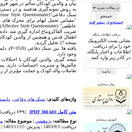
به روش نمونه‌گیری هدفمند و در دستر
جستجوی پیشرفته
عا
ضریب آلفاکرونباخ اندازه گیری شد. داده
دریافت اطلاعات پایگاه
اطفال قدس و همچنین از والدین کودکان
نشانی پست الکترونیک
نسخه 27 تحلیل گردید.
خود را برای دریافت
اطلاعات و اخبار پایگاه،
وجود دارد.
در کادر زیر وارد کنید.
نتیجه گیری: والدین کودکان با اختلالات
چالش‌ها و مدیریت احساسات دارند. پیشن
تعاملات والد-کودک و حمایت مؤثرتر از رو
روان پرستاری
واژه‌های کلیدی:
سبک های دفاعی
،
دلبست
متن کامل
[PDF 366 kb]
(۶۳۹ دریافت)
آموزش پرستاری
نوع مطالعه:
پژوهشي
|
موضوع مقاله:
مد
دریافت: 1403/9/3 | پذیرش: 1403/11/15 | انتشار: 1404/11/10