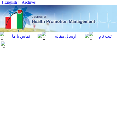
[ English ]
]
Archive
[